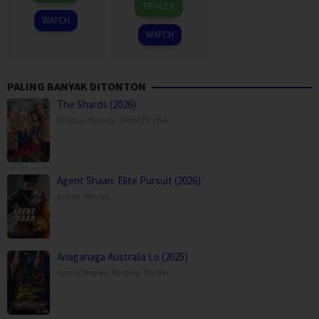
TRAILER
Jul
Harmon
2026
Gurpide
WATCH
2026
WATCH
PALING BANYAK DITONTON
The Shards (2026)
Drama
,
Mystery
,
Serial TV
,
USA
Agent Shaan: Elite Pursuit (2026)
Action
,
Movies
,
Anaganaga Australia Lo (2025)
Crime
,
Movies
,
Mystery
,
Thriller
,