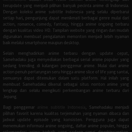
terupdate yang menjadi pilihan banyak pecinta anime di Indonesia.
Dengan koleksi anime subtitle Indonesia yang selalu diperbarui
setiap hari, pengunjung dapat menikmati berbagai genre mulai dari
action, romance, comedy, fantasy, hingga anime ongoing terbaru
dengan kualitas video HD. Tampilan website yang ringan dan mudah
digunakan membuat pengalaman menonton menjadi lebih nyaman
baik melalui smartphone maupun desktop.
Selain menghadirkan anime terbaru dengan update cepat,
Samehadaku juga menyediakan berbagai serial anime populer yang
sedang trending di kalangan penggemar anime. Mulai dari anime
action penuh pertarungan seru hingga anime slice of life yang santai,
semuanya dapat ditemukan dalam satu platform. Hal inilah yang
membuat Samehadaku dikenal sebagai situs nonton anime yang
lengkap dan selalu mengikuti perkembangan anime terbaru dari
Jepang.
Bagi penggemar
anime subtitle Indonesia
, Samehadaku menjadi
pilihan favorit karena kualitas terjemahan yang nyaman dibaca dan
jadwal update episode yang konsisten. Pengguna juga dapat
menemukan informasi anime ongoing, daftar anime populer, hingga
rekomendasi anime terbaik yang sedang ramai diperbincangkan.