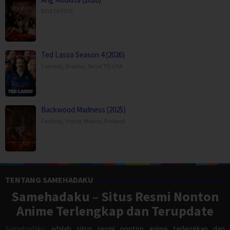
BOX OFFICE
,
Ted Lasso Season 4 (2026)
Comedy
,
Drama
,
Serial TV
,
USA
Backwood Madness (2025)
Fantasy
,
Horror
,
Movies
,
Finland
TENTANG SAMEHADAKU
Samehadaku – Situs Resmi Nonton
Anime Terlengkap dan Terupdate
Samehadaku
adalah situs resmi nonton anime terlengkap dan