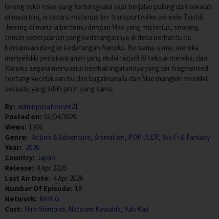
lorong toko-toko yang terbengkalai saat berjalan pulang dari sekolah
di masa kini, ia secara misterius ter transported ke periode Taishō
Jepang di mana ia bertemu dengan Mao yang misterius, seorang
teman seperjalanan yang kedatangannya di desa berhantu itu
bersamaan dengan kedatangan Nanoka. Bersama-sama, mereka
menyelidiki peristiwa aneh yang mulai terjadi di sekitar mereka, dan
Nanoka segera menyusun kembali ingatannya yang ter fragmented
tentang kecelakaan itu dan bagaimana ia dan Mao mungkin memiliki
sesuatu yang lebih jahat yang sama.
By:
adminpusatmovie21
Posted on:
05/04/2026
Views:
1936
Genre:
Action & Adventure
,
Animation
,
POPULER
,
Sci-Fi & Fantasy
Year:
2026
Country:
Japan
Release:
4 Apr 2026
Last Air Date:
4 Apr 2026
Number Of Episode:
18
Network:
NHK G
Cast:
Hiro Shimono
,
Natsumi Kawaida
,
Yuki Kaji