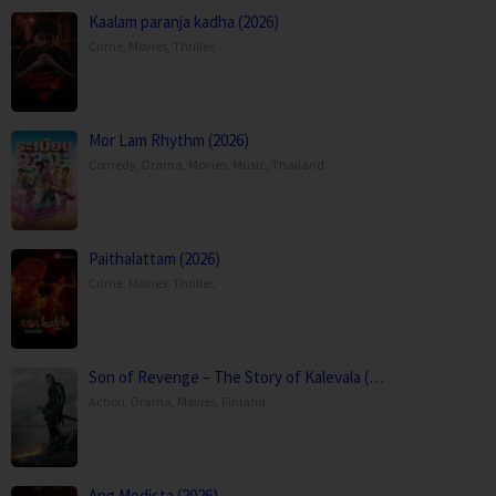
Kaalam paranja kadha (2026)
Crime
,
Movies
,
Thriller
,
Mor Lam Rhythm (2026)
Comedy
,
Drama
,
Movies
,
Music
,
Thailand
Paithalattam (2026)
Crime
,
Movies
,
Thriller
,
Son of Revenge – The Story of Kalevala (…
Action
,
Drama
,
Movies
,
Finland
Ang Modista (2026)