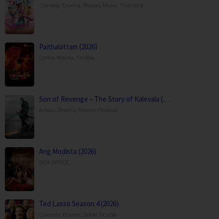
Comedy
,
Drama
,
Movies
,
Music
,
Thailand
Paithalattam (2026)
Crime
,
Movies
,
Thriller
,
Son of Revenge – The Story of Kalevala (…
Action
,
Drama
,
Movies
,
Finland
Ang Modista (2026)
BOX OFFICE
,
Ted Lasso Season 4 (2026)
Comedy
,
Drama
,
Serial TV
,
USA