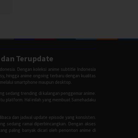
 dan Terupdate
donesia. Dengan koleksi anime subtitle Indonesia
asy, hingga anime ongoing terbaru dengan kualitas
 melalui smartphone maupun desktop.
ang sedang trending di kalangan penggemar anime.
satu platform. Hal inilah yang membuat Samehadaku
dibaca dan jadwal update episode yang konsisten.
ang sedang ramai diperbincangkan. Dengan akses
ang paling banyak dicari oleh penonton anime di