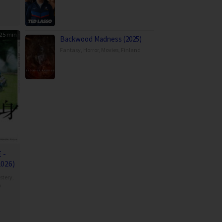
25 min
Backwood Madness (2025)
Fantasy
,
Horror
,
Movies
,
Finland
 -
2026)
stery
,
n
da