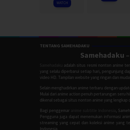
2026
WATCH
TENTANG SAMEHADAKU
Samehadaku – 
Samehadaku
adalah situs resmi nonton anime ter
yang selalu diperbarui setiap hari, pengunjung d
video HD. Tampilan website yang ringan dan mud
Selain menghadirkan anime terbaru dengan update
Mulai dari anime action penuh pertarungan seru h
dikenal sebagai situs nonton anime yang lengkap 
Bagi penggemar
anime subtitle Indonesia
, Sameh
Pengguna juga dapat menemukan informasi anime
streaming yang cepat dan koleksi anime yang te
Indonesia.