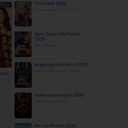
The Shards (2026)
34 min
Drama
,
Mystery
,
Serial TV
,
USA
Agent Shaan: Elite Pursuit
(2026)
Action
,
Movies
,
Anaganaga Australia Lo (2025)
Crime
,
Movies
,
Mystery
,
Thriller
,
unny
a
,
ia
Kaalam paranja kadha (2026)
hant
Crime
,
Movies
,
Thriller
,
Mor Lam Rhythm (2026)