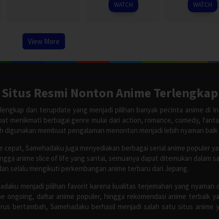
2026
2026
WATCH
WATCH
View More
Situs Resmi Nonton Anime Terlengkap
lengkap dan terupdate yang menjadi pilihan banyak pecinta anime di In
apat menikmati berbagai genre mulai dari action, romance, comedy, fant
ah digunakan membuat pengalaman menonton menjadi lebih nyaman baik
 cepat, Samehadaku juga menyediakan berbagai serial anime populer y
ingga anime slice of life yang santai, semuanya dapat ditemukan dalam 
dan selalu mengikuti perkembangan anime terbaru dari Jepang.
adaku menjadi pilihan favorit karena kualitas terjemahan yang nyaman 
 ongoing, daftar anime populer, hingga rekomendasi anime terbaik y
rus bertambah, Samehadaku berhasil menjadi salah satu situs anime y