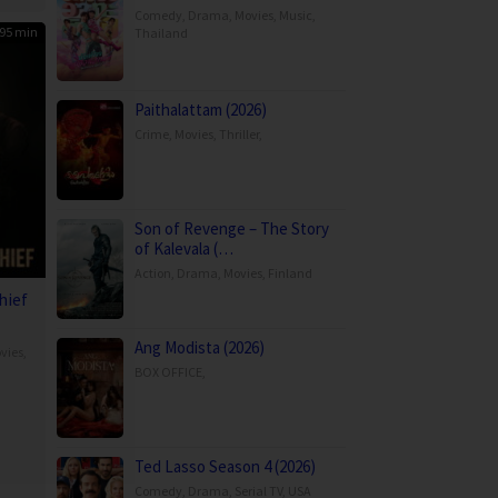
Comedy
,
Drama
,
Movies
,
Music
,
95 min
Thailand
Paithalattam (2026)
Crime
,
Movies
,
Thriller
,
Son of Revenge – The Story
of Kalevala (…
Action
,
Drama
,
Movies
,
Finland
hief
Ang Modista (2026)
vies
,
BOX OFFICE
,
Ted Lasso Season 4 (2026)
Comedy
,
Drama
,
Serial TV
,
USA