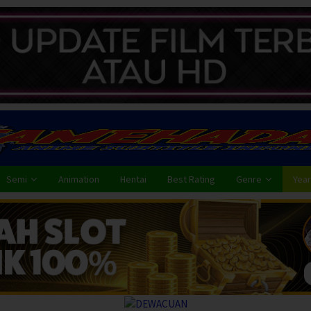
Semi
Animation
Hentai
Best Rating
Genre
Year