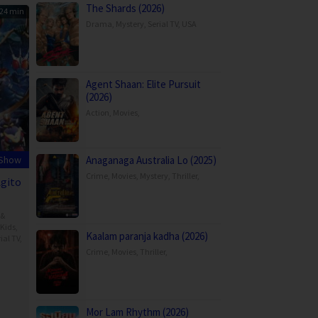
The Shards (2026)
24 min
Drama
,
Mystery
,
Serial TV
,
USA
Agent Shaan: Elite Pursuit
(2026)
Action
,
Movies
,
 Show
Anaganaga Australia Lo (2025)
Crime
,
Movies
,
Mystery
,
Thriller
,
gito
 &
Kids
,
Kaalam paranja kadha (2026)
ial TV
,
Crime
,
Movies
,
Thriller
,
aro
omori
Mor Lam Rhythm (2026)