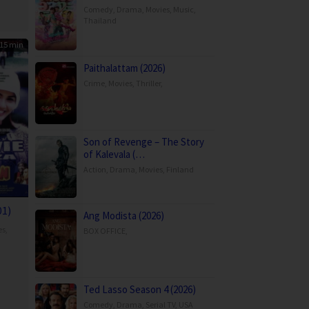
Comedy
,
Drama
,
Movies
,
Music
,
Thailand
15 min
Paithalattam (2026)
Crime
,
Movies
,
Thriller
,
Son of Revenge – The Story
of Kalevala (…
Action
,
Drama
,
Movies
,
Finland
01)
Ang Modista (2026)
es
,
BOX OFFICE
,
aj
Ted Lasso Season 4 (2026)
Comedy
,
Drama
,
Serial TV
,
USA