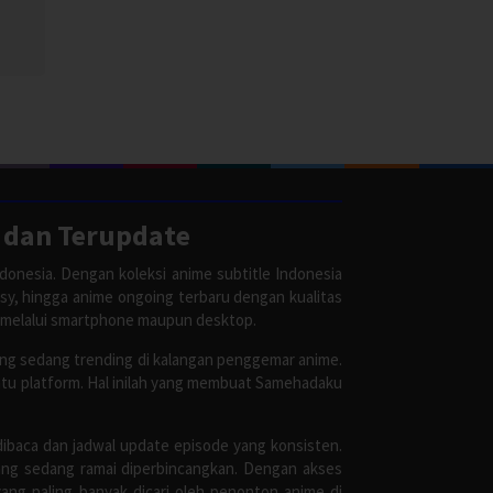
 dan Terupdate
donesia. Dengan koleksi anime subtitle Indonesia
asy, hingga anime ongoing terbaru dengan kualitas
 melalui smartphone maupun desktop.
ang sedang trending di kalangan penggemar anime.
satu platform. Hal inilah yang membuat Samehadaku
dibaca dan jadwal update episode yang konsisten.
ang sedang ramai diperbincangkan. Dengan akses
ang paling banyak dicari oleh penonton anime di