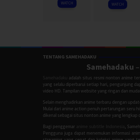
2001
2001
WATCH
WATCH
TENTANG SAMEHADAKU
Samehadaku – 
Samehadaku
adalah situs resmi nonton anime ter
yang selalu diperbarui setiap hari, pengunjung d
video HD. Tampilan website yang ringan dan mud
Selain menghadirkan anime terbaru dengan update
Mulai dari anime action penuh pertarungan seru h
dikenal sebagai situs nonton anime yang lengkap 
Bagi penggemar
anime subtitle Indonesia
, Sameh
Pengguna juga dapat menemukan informasi anime
streaming yang cepat dan koleksi anime yang te