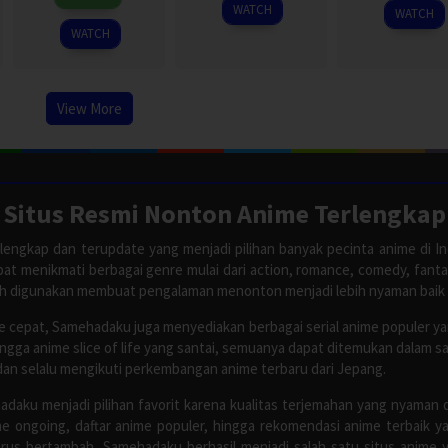
2001
Oct
Anderson
2001
gyu
WATCH
WATCH
2001
WATCH
View More
Situs Resmi Nonton Anime Terlengkap
lengkap dan terupdate yang menjadi pilihan banyak pecinta anime di In
apat menikmati berbagai genre mulai dari action, romance, comedy, fant
ah digunakan membuat pengalaman menonton menjadi lebih nyaman baik
 cepat, Samehadaku juga menyediakan berbagai serial anime populer y
ingga anime slice of life yang santai, semuanya dapat ditemukan dalam 
dan selalu mengikuti perkembangan anime terbaru dari Jepang.
adaku menjadi pilihan favorit karena kualitas terjemahan yang nyaman 
 ongoing, daftar anime populer, hingga rekomendasi anime terbaik y
rus bertambah, Samehadaku berhasil menjadi salah satu situs anime y