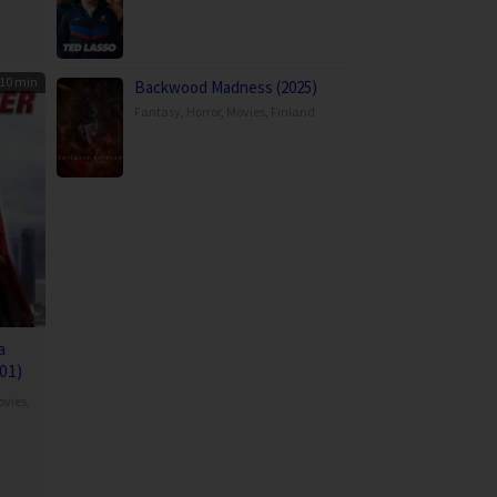
10 min
Backwood Madness (2025)
Fantasy
,
Horror
,
Movies
,
Finland
a
01)
ovies
,