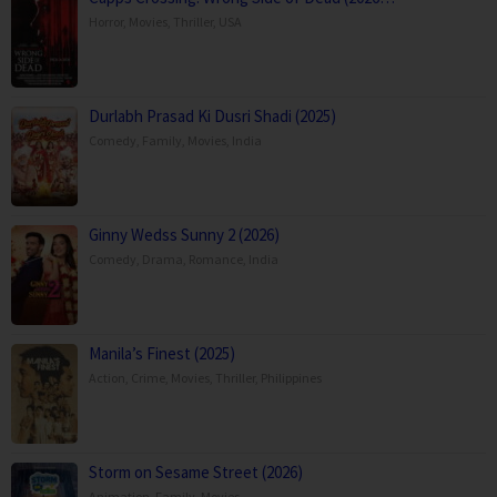
Horror
,
Movies
,
Thriller
,
USA
Durlabh Prasad Ki Dusri Shadi (2025)
Comedy
,
Family
,
Movies
,
India
Ginny Wedss Sunny 2 (2026)
Comedy
,
Drama
,
Romance
,
India
Manila’s Finest (2025)
Action
,
Crime
,
Movies
,
Thriller
,
Philippines
Storm on Sesame Street (2026)
Animation
,
Family
,
Movies
,