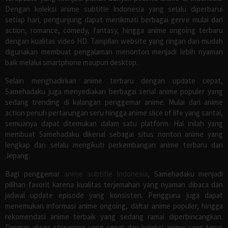
Dengan koleksi anime subtitle Indonesia yang selalu diperbarui
setiap hari, pengunjung dapat menikmati berbagai genre mulai dari
action, romance, comedy, fantasy, hingga anime ongoing terbaru
dengan kualitas video HD. Tampilan website yang ringan dan mudah
digunakan membuat pengalaman menonton menjadi lebih nyaman
baik melalui smartphone maupun desktop.
Selain menghadirkan anime terbaru dengan update cepat,
Samehadaku juga menyediakan berbagai serial anime populer yang
sedang trending di kalangan penggemar anime. Mulai dari anime
action penuh pertarungan seru hingga anime slice of life yang santai,
semuanya dapat ditemukan dalam satu platform. Hal inilah yang
membuat Samehadaku dikenal sebagai situs nonton anime yang
lengkap dan selalu mengikuti perkembangan anime terbaru dari
Jepang.
Bagi penggemar
anime subtitle Indonesia
, Samehadaku menjadi
pilihan favorit karena kualitas terjemahan yang nyaman dibaca dan
jadwal update episode yang konsisten. Pengguna juga dapat
menemukan informasi anime ongoing, daftar anime populer, hingga
rekomendasi anime terbaik yang sedang ramai diperbincangkan.
Dengan akses streaming yang cepat dan koleksi anime yang terus