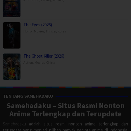
The Eyes (2026)
Horror
,
Movies
,
Thriller
,
Korea
The Ghost Killer (2026)
Action
,
Movies
,
China
TENTANG SAMEHADAKU
Samehadaku – Situs Resmi Nonton
Anime Terlengkap dan Terupdate
Samehadaku
adalah situs resmi nonton anime terlengkap dan
terupdate yang menjadi pilihan banyak pecinta anime di Indonesia.