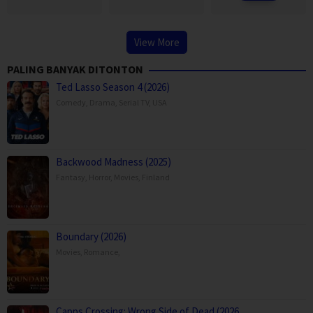
View More
PALING BANYAK DITONTON
Ted Lasso Season 4 (2026)
Comedy
,
Drama
,
Serial TV
,
USA
Backwood Madness (2025)
Fantasy
,
Horror
,
Movies
,
Finland
Boundary (2026)
Movies
,
Romance
,
Capps Crossing: Wrong Side of Dead (2026…