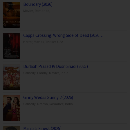
Boundary (2026)
Movies
,
Romance
,
Capps Crossing: Wrong Side of Dead (2026…
Horror
,
Movies
,
Thriller
,
USA
Durlabh Prasad Ki Dusri Shadi (2025)
Comedy
,
Family
,
Movies
,
India
Ginny Wedss Sunny 2 (2026)
Comedy
,
Drama
,
Romance
,
India
Manila’s Finest (2025)