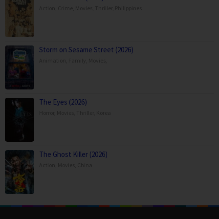
Action
,
Crime
,
Movies
,
Thriller
,
Philippines
Storm on Sesame Street (2026)
Animation
,
Family
,
Movies
,
The Eyes (2026)
Horror
,
Movies
,
Thriller
,
Korea
The Ghost Killer (2026)
Action
,
Movies
,
China