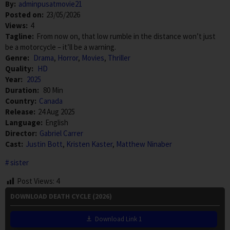
By:
adminpusatmovie21
Posted on:
23/05/2026
Views:
4
Tagline:
From now on, that low rumble in the distance won’t just
be a motorcycle – it’ll be a warning.
Genre:
Drama
,
Horror
,
Movies
,
Thriller
Quality:
HD
Year:
2025
Duration:
80 Min
Country:
Canada
Release:
24 Aug 2025
Language:
English
Director:
Gabriel Carrer
Cast:
Justin Bott
,
Kristen Kaster
,
Matthew Ninaber
sister
Post Views:
4
DOWNLOAD DEATH CYCLE (2026)
Download Link 1