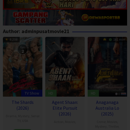
Author:
adminpusatmovie21
8.208
161 min
Eps:
2
TV Show
HD
HD
The Shards
Agent Shaan:
Anaganaga
(2026)
Elite Pursuit
Australia Lo
(2026)
(2025)
Drama
,
Mystery
,
Serial
TV
,
USA
Action
,
Movies
,
Crime
,
Movies
,
Mystery
,
Thriller
,