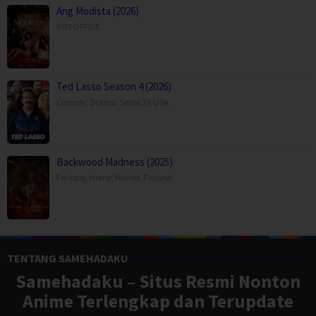
Ang Modista (2026)
BOX OFFICE
,
Ted Lasso Season 4 (2026)
Comedy
,
Drama
,
Serial TV
,
USA
Backwood Madness (2025)
Fantasy
,
Horror
,
Movies
,
Finland
TENTANG SAMEHADAKU
Samehadaku – Situs Resmi Nonton
Anime Terlengkap dan Terupdate