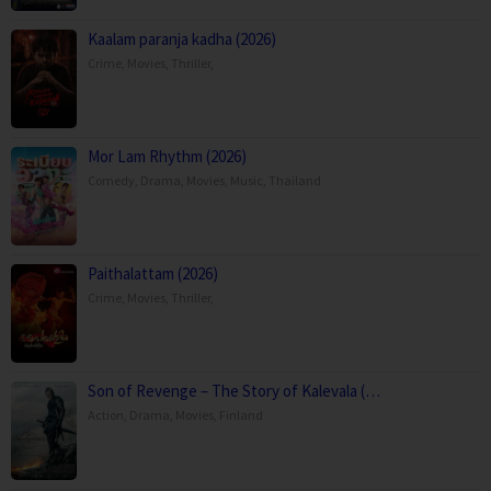
Kaalam paranja kadha (2026)
Crime
,
Movies
,
Thriller
,
Mor Lam Rhythm (2026)
Comedy
,
Drama
,
Movies
,
Music
,
Thailand
Paithalattam (2026)
Crime
,
Movies
,
Thriller
,
Son of Revenge – The Story of Kalevala (…
Action
,
Drama
,
Movies
,
Finland