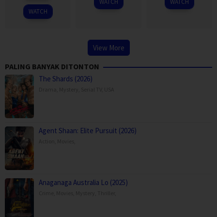
WATCH
WATCH
2025
Singh
WATCH
View More
PALING BANYAK DITONTON
The Shards (2026)
Drama
,
Mystery
,
Serial TV
,
USA
Agent Shaan: Elite Pursuit (2026)
Action
,
Movies
,
Anaganaga Australia Lo (2025)
Crime
,
Movies
,
Mystery
,
Thriller
,