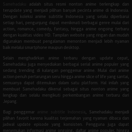
Samehadaku
adalah situs resmi nonton anime terlengkap dan
terupdate yang menjadi pilihan banyak pecinta anime di Indonesia.
Dengan koleksi anime subtitle Indonesia yang selalu diperbarui
setiap hari, pengunjung dapat menikmati berbagai genre mulai dari
action, romance, comedy, fantasy, hingga anime ongoing terbaru
dengan kualitas video HD. Tampilan website yang ringan dan mudah
digunakan membuat pengalaman menonton menjadi lebih nyaman
baik melalui smartphone maupun desktop.
Selain menghadirkan anime terbaru dengan update cepat,
Samehadaku juga menyediakan berbagai serial anime populer yang
sedang trending di kalangan penggemar anime. Mulai dari anime
action penuh pertarungan seru hingga anime slice of life yang santai,
semuanya dapat ditemukan dalam satu platform. Hal inilah yang
membuat Samehadaku dikenal sebagai situs nonton anime yang
lengkap dan selalu mengikuti perkembangan anime terbaru dari
Jepang.
Bagi penggemar
anime subtitle Indonesia
, Samehadaku menjadi
pilihan favorit karena kualitas terjemahan yang nyaman dibaca dan
jadwal update episode yang konsisten. Pengguna juga dapat
menemukan informasi anime ongoing, daftar anime populer, hingga