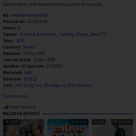
bahkan lebih sedih karena mereka sukses di masa lalu.
By:
adminpusatmovie21
Posted on:
23/05/2026
Views:
8
Genre:
Action & Adventure
,
Comedy
,
Drama
,
Serial TV
Year:
2026
Country:
Korea
Release:
22 May 2026
Last Air Date:
22 May 2026
Number Of Episode:
12 (END)
Network:
MBC
Director:
장원섭
Cast:
Heo Sung-tae
,
Oh Jung-se
,
Shin Ha-kyun
undercover
Post Views:
8
RELATED MOVIES
8.208
92 min
6.3
143 min
Eps:
2