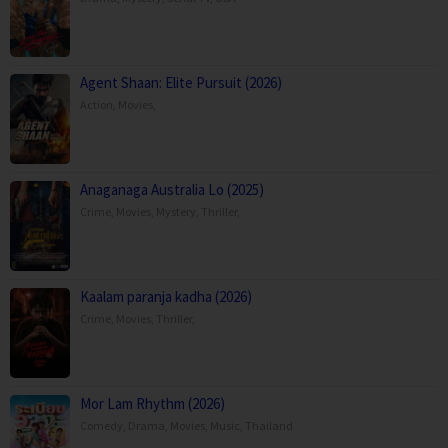
Agent Shaan: Elite Pursuit (2026)
Action
,
Movies
,
Anaganaga Australia Lo (2025)
Crime
,
Movies
,
Mystery
,
Thriller
,
Kaalam paranja kadha (2026)
Crime
,
Movies
,
Thriller
,
Mor Lam Rhythm (2026)
Comedy
,
Drama
,
Movies
,
Music
,
Thailand