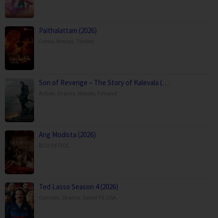
Paithalattam (2026)
Crime
,
Movies
,
Thriller
,
Son of Revenge – The Story of Kalevala (…
Action
,
Drama
,
Movies
,
Finland
Ang Modista (2026)
BOX OFFICE
,
Ted Lasso Season 4 (2026)
Comedy
,
Drama
,
Serial TV
,
USA