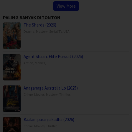
View More
PALING BANYAK DITONTON
The Shards (2026)
Drama
,
Mystery
,
Serial TV
,
USA
Agent Shaan: Elite Pursuit (2026)
Action
,
Movies
,
Anaganaga Australia Lo (2025)
Crime
,
Movies
,
Mystery
,
Thriller
,
Kaalam paranja kadha (2026)
Crime
,
Movies
,
Thriller
,