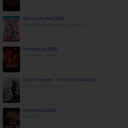
Mor Lam Rhythm (2026)
Comedy
,
Drama
,
Movies
,
Music
,
Thailand
Paithalattam (2026)
Crime
,
Movies
,
Thriller
,
Son of Revenge – The Story of Kalevala (…
Action
,
Drama
,
Movies
,
Finland
Ang Modista (2026)
BOX OFFICE
,