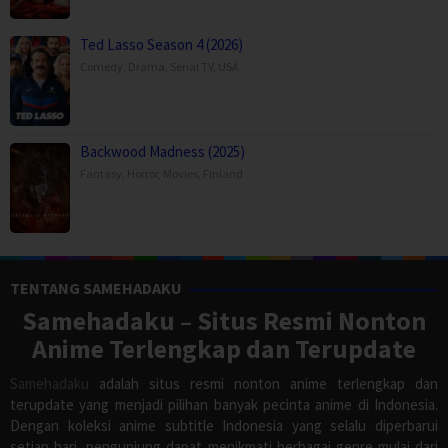
Ted Lasso Season 4 (2026)
Comedy
,
Drama
,
Serial TV
,
USA
Backwood Madness (2025)
Fantasy
,
Horror
,
Movies
,
Finland
TENTANG SAMEHADAKU
Samehadaku – Situs Resmi Nonton
Anime Terlengkap dan Terupdate
Samehadaku
adalah situs resmi nonton anime terlengkap dan
terupdate yang menjadi pilihan banyak pecinta anime di Indonesia.
Dengan koleksi anime subtitle Indonesia yang selalu diperbarui
setiap hari, pengunjung dapat menikmati berbagai genre mulai dari