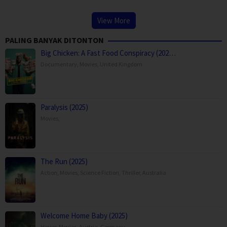
View More
PALING BANYAK DITONTON
Big Chicken: A Fast Food Conspiracy (202…
Documentary
,
Movies
,
United Kingdom
Paralysis (2025)
Movies
,
The Run (2025)
Action
,
Movies
,
Science Fiction
,
Thriller
,
Australia
Welcome Home Baby (2025)
Horror
,
Movies
,
Austria
,
Germany