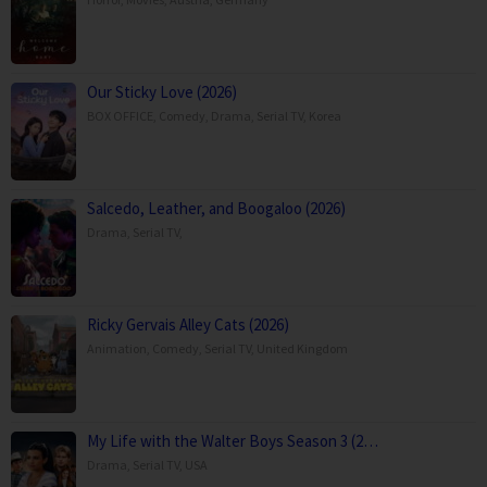
Our Sticky Love (2026)
BOX OFFICE
,
Comedy
,
Drama
,
Serial TV
,
Korea
Salcedo, Leather, and Boogaloo (2026)
Drama
,
Serial TV
,
Ricky Gervais Alley Cats (2026)
Animation
,
Comedy
,
Serial TV
,
United Kingdom
My Life with the Walter Boys Season 3 (2…
Drama
,
Serial TV
,
USA