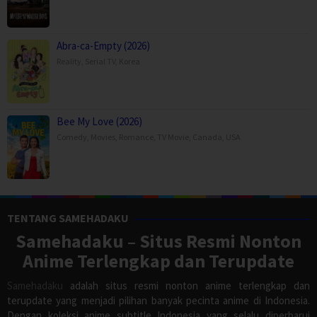
Abra-ca-Empty (2026)
Reality
,
Serial TV
,
Korea
Bee My Love (2026)
Comedy
,
Movies
,
Romance
,
TV Movie
,
Canada
,
USA
TENTANG SAMEHADAKU
Samehadaku – Situs Resmi Nonton
Anime Terlengkap dan Terupdate
Samehadaku
adalah situs resmi nonton anime terlengkap dan
terupdate yang menjadi pilihan banyak pecinta anime di Indonesia.
Dengan koleksi anime subtitle Indonesia yang selalu diperbarui