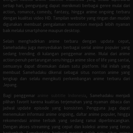
setiap hari, pengunjung dapat menikmati berbagai genre mulai dari
action, romance, comedy, fantasy, hingga anime ongoing terbaru
dengan kualitas video HD. Tampilan website yang ringan dan mudah
digunakan membuat pengalaman menonton menjadi lebih nyaman
baik melalui smartphone maupun desktop.
Selain menghadirkan anime terbaru dengan update cepat,
Samehadaku juga menyediakan berbagai serial anime populer yang
sedang trending di kalangan penggemar anime. Mulai dari anime
action penuh pertarungan seru hingga anime slice of life yang santai,
semuanya dapat ditemukan dalam satu platform. Hal inilah yang
membuat Samehadaku dikenal sebagai situs nonton anime yang
lengkap dan selalu mengikuti perkembangan anime terbaru dari
Jepang.
Bagi penggemar
anime subtitle Indonesia
, Samehadaku menjadi
pilihan favorit karena kualitas terjemahan yang nyaman dibaca dan
jadwal update episode yang konsisten. Pengguna juga dapat
menemukan informasi anime ongoing, daftar anime populer, hingga
rekomendasi anime terbaik yang sedang ramai diperbincangkan.
Dengan akses streaming yang cepat dan koleksi anime yang terus
bertambah, Samehadaku berhasil menjadi salah satu situs anime