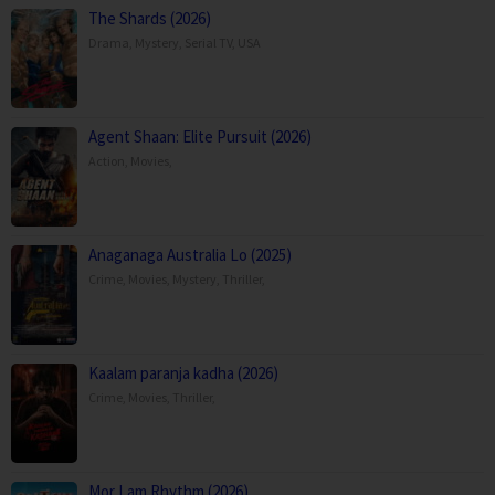
The Shards (2026)
Drama
,
Mystery
,
Serial TV
,
USA
Agent Shaan: Elite Pursuit (2026)
Action
,
Movies
,
Anaganaga Australia Lo (2025)
Crime
,
Movies
,
Mystery
,
Thriller
,
Kaalam paranja kadha (2026)
Crime
,
Movies
,
Thriller
,
Mor Lam Rhythm (2026)