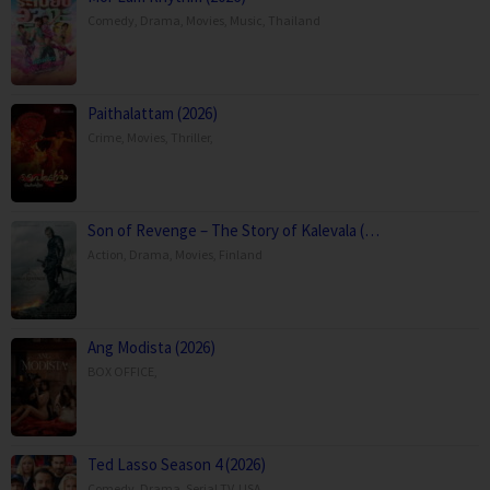
Comedy
,
Drama
,
Movies
,
Music
,
Thailand
Paithalattam (2026)
Crime
,
Movies
,
Thriller
,
Son of Revenge – The Story of Kalevala (…
Action
,
Drama
,
Movies
,
Finland
Ang Modista (2026)
BOX OFFICE
,
Ted Lasso Season 4 (2026)
Comedy
,
Drama
,
Serial TV
,
USA