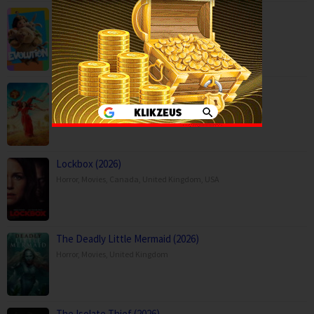
Evolution (2026)
Animation
,
Comedy
,
Family
,
Movies
,
Spain
Gatta Kusthi 2 (2026)
Comedy
,
Drama
,
Movies
,
India
Lockbox (2026)
Horror
,
Movies
,
Canada
,
United Kingdom
,
USA
The Deadly Little Mermaid (2026)
Horror
,
Movies
,
United Kingdom
The Isolate Thief (2026)