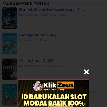
PALING BANYAK DITONTON
Star Trek: Strange New Worlds Season 4 (…
Drama
,
Sci-Fi & Fantasy
,
Serial TV
,
USA
Love Against Time (2026)
Reality
,
Serial TV
,
Korea
Lioness Season 3 (2026)
Drama
,
Serial TV
,
War & Politics
,
USA
Another World (2025)
Animation
,
Drama
,
Fantasy
,
Movies
,
China
,
Hong Kong
,
Japan
,
Philippines
,
Saudi Arabia
,
Singapore