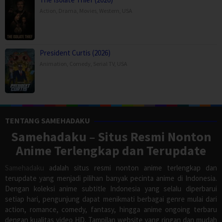
Action
,
Drama
,
Movies
,
Western
,
USA
President Curtis (2026)
Animation
,
Comedy
,
Serial TV
,
USA
TENTANG SAMEHADAKU
Samehadaku – Situs Resmi Nonton
Anime Terlengkap dan Terupdate
Samehadaku
adalah situs resmi nonton anime terlengkap dan
terupdate yang menjadi pilihan banyak pecinta anime di Indonesia.
Dengan koleksi anime subtitle Indonesia yang selalu diperbarui
setiap hari, pengunjung dapat menikmati berbagai genre mulai dari
action, romance, comedy, fantasy, hingga anime ongoing terbaru
dengan kualitas video HD. Tampilan website yang ringan dan mudah