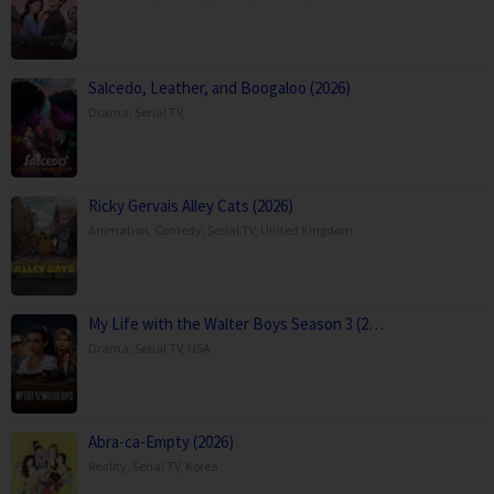
Salcedo, Leather, and Boogaloo (2026)
Drama
,
Serial TV
,
Ricky Gervais Alley Cats (2026)
Animation
,
Comedy
,
Serial TV
,
United Kingdom
My Life with the Walter Boys Season 3 (2…
Drama
,
Serial TV
,
USA
Abra-ca-Empty (2026)
Reality
,
Serial TV
,
Korea