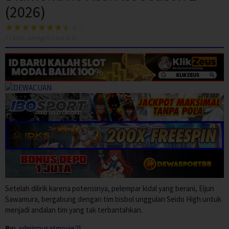
(2026)
71
votes, average
8.0
out of 10
Setelah dilirik karena potensinya, pelempar kidal yang berani, Eijun
Sawamura, bergabung dengan tim bisbol unggulan Seido High untuk
menjadi andalan tim yang tak terbantahkan.
By:
adminpusatmovie21