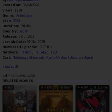
Posted on:
06/04/2026
Views:
1329
Genre:
Animation
Year:
2013
Duration:
24 Min
Country:
Japan
Release:
6 Oct 2013
Last Air Date:
31 Mar 2020
Number Of Episode:
13 (END)
Network:
TV Aichi
,
TV Tokyo
,
TVQ
Cast:
Nobunaga Shimazaki
,
Ryota Osaka
,
Takahiro Sakurai
baseball
Post Views:
1,329
RELATED MOVIES
6.9
4.875
5 min
6.667
112 min
Eps:
6
(END)