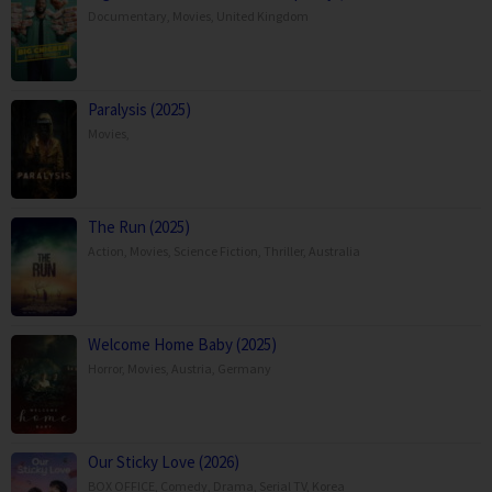
Documentary
,
Movies
,
United Kingdom
Paralysis (2025)
Movies
,
The Run (2025)
Action
,
Movies
,
Science Fiction
,
Thriller
,
Australia
Welcome Home Baby (2025)
Horror
,
Movies
,
Austria
,
Germany
Our Sticky Love (2026)
BOX OFFICE
,
Comedy
,
Drama
,
Serial TV
,
Korea