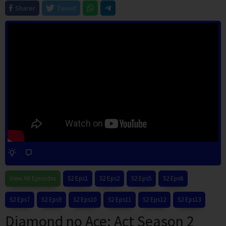
Sharer
Tweet
View All Episodes
S2 Eps1
S2 Eps2
S2 Eps5
S2 Eps6
S2 Eps7
S2 Eps9
S2 Eps10
S2 Eps11
S2 Eps12
S2 Eps13
Diamond no Ace: Act Season 2