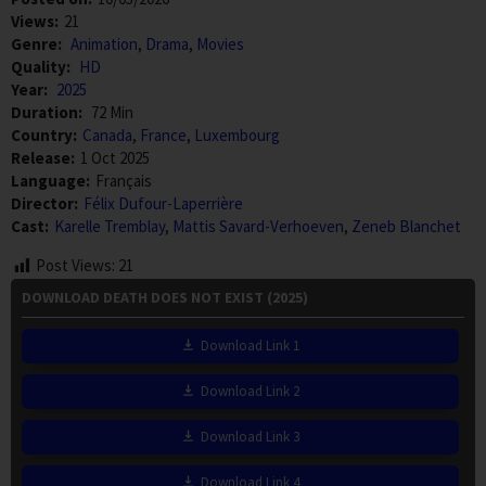
Views:
21
Genre:
Animation
,
Drama
,
Movies
Quality:
HD
Year:
2025
Duration:
72 Min
Country:
Canada
,
France
,
Luxembourg
Release:
1 Oct 2025
Language:
Français
Director:
Félix Dufour-Laperrière
Cast:
Karelle Tremblay
,
Mattis Savard-Verhoeven
,
Zeneb Blanchet
Post Views:
21
DOWNLOAD DEATH DOES NOT EXIST (2025)
Download Link 1
Download Link 2
Download Link 3
Download Link 4