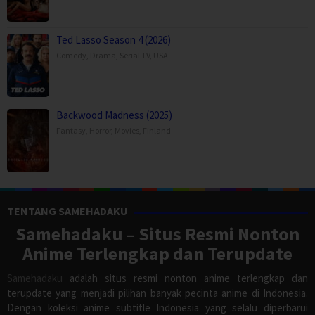
Ted Lasso Season 4 (2026)
Comedy
,
Drama
,
Serial TV
,
USA
Backwood Madness (2025)
Fantasy
,
Horror
,
Movies
,
Finland
TENTANG SAMEHADAKU
Samehadaku – Situs Resmi Nonton
Anime Terlengkap dan Terupdate
Samehadaku
adalah situs resmi nonton anime terlengkap dan
terupdate yang menjadi pilihan banyak pecinta anime di Indonesia.
Dengan koleksi anime subtitle Indonesia yang selalu diperbarui