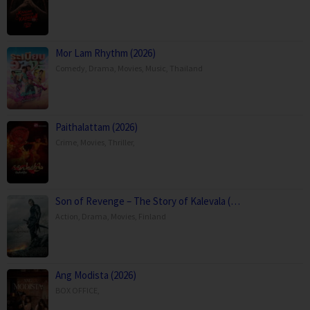
Mor Lam Rhythm (2026)
Comedy
,
Drama
,
Movies
,
Music
,
Thailand
Paithalattam (2026)
Crime
,
Movies
,
Thriller
,
Son of Revenge – The Story of Kalevala (…
Action
,
Drama
,
Movies
,
Finland
Ang Modista (2026)
BOX OFFICE
,