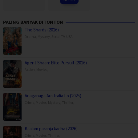
PALING BANYAK DITONTON
The Shards (2026)
Drama
,
Mystery
,
Serial TV
,
USA
Agent Shaan: Elite Pursuit (2026)
Action
,
Movies
,
Anaganaga Australia Lo (2025)
Crime
,
Movies
,
Mystery
,
Thriller
,
Kaalam paranja kadha (2026)
Crime
,
Movies
,
Thriller
,