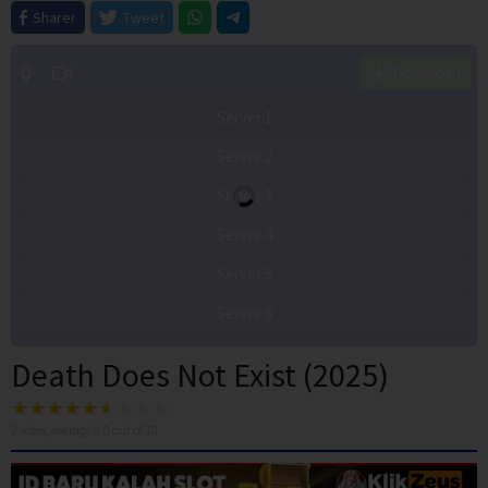
Sharer
Tweet
Download
Server 1
Server 2
Server 3
Server 4
Server 5
Server 6
Death Does Not Exist (2025)
2
votes, average
6.0
out of 10