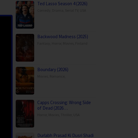
Ted Lasso Season 4 (2026)
Comedy
,
Drama
,
Serial TV
,
USA
Backwood Madness (2025)
Fantasy
,
Horror
,
Movies
,
Finland
Boundary (2026)
Movies
,
Romance
,
Capps Crossing: Wrong Side
of Dead (2026…
Horror
,
Movies
,
Thriller
,
USA
Durlabh Prasad Ki Dusri Shadi