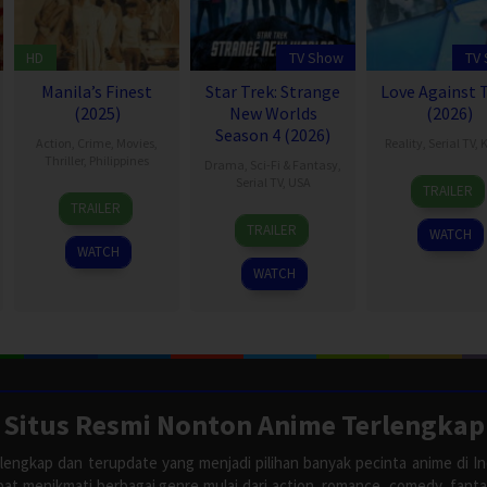
HD
TV Show
TV
Manila’s Finest
Star Trek: Strange
Love Against 
(2025)
New Worlds
(2026)
Season 4 (2026)
Action
,
Crime
,
Movies
,
Reality
,
Serial TV
,
K
Thriller
,
Philippines
Drama
,
Sci-Fi & Fantasy
,
3
송
Serial TV
,
USA
TRAILER
25
Raymond
Aug
현
TRAILER
5
Jenny
Dec
Red
2026
민
TRAILER
WATCH
May
Lumet
2025
WATCH
2022
WATCH
Situs Resmi Nonton Anime Terlengkap
lengkap dan terupdate yang menjadi pilihan banyak pecinta anime di In
apat menikmati berbagai genre mulai dari action, romance, comedy, fant