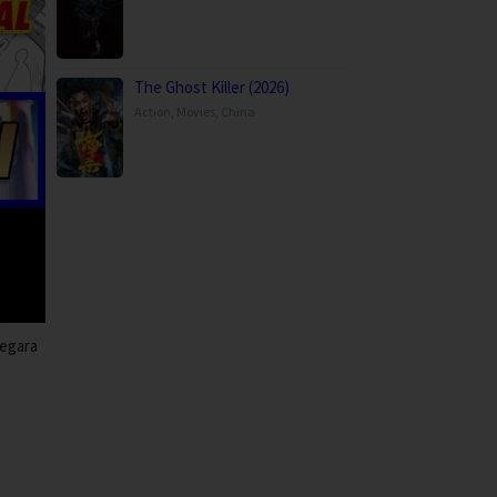
The Ghost Killer (2026)
Action
,
Movies
,
China
negara