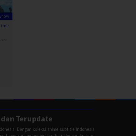
 Show
Time
orea
 dan Terupdate
donesia. Dengan koleksi anime subtitle Indonesia
asy, hingga anime ongoing terbaru dengan kualitas