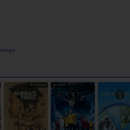
Sabongui
119 min
7.924
Eps:
Eps:
2
1