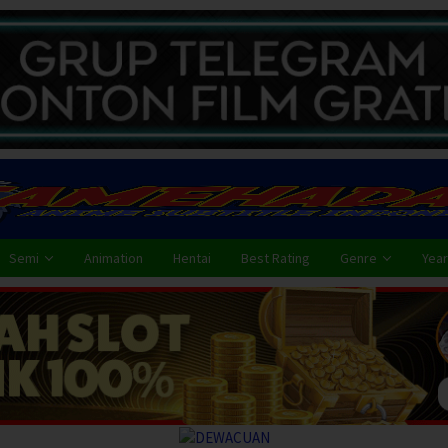
Semi
Animation
Hentai
Best Rating
Genre
Year