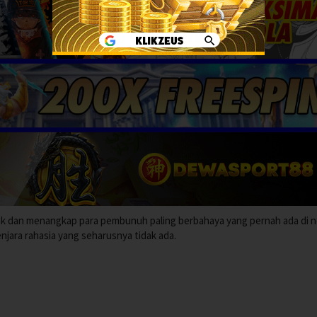
cak dan menangkap para pembunuh paling berbahaya yang pernah ada di 
enjara rahasia yang seharusnya tidak ada.