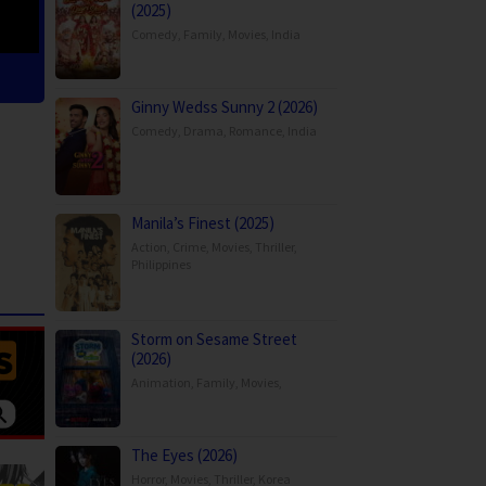
(2025)
Comedy
,
Family
,
Movies
,
India
Ginny Wedss Sunny 2 (2026)
Comedy
,
Drama
,
Romance
,
India
Manila’s Finest (2025)
Action
,
Crime
,
Movies
,
Thriller
,
Philippines
Storm on Sesame Street
(2026)
Animation
,
Family
,
Movies
,
The Eyes (2026)
Horror
,
Movies
,
Thriller
,
Korea