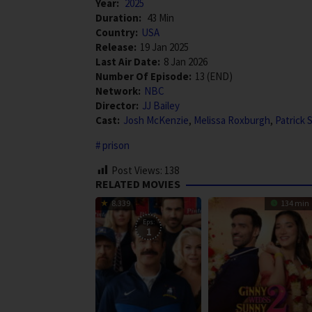
Year:
2025
Duration:
43 Min
Country:
USA
Release:
19 Jan 2025
Last Air Date:
8 Jan 2026
Number Of Episode:
13 (END)
Network:
NBC
Director:
JJ Bailey
Cast:
Josh McKenzie
,
Melissa Roxburgh
,
Patrick 
prison
Post Views:
138
RELATED MOVIES
8.339
134 min
Eps:
1