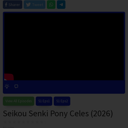
Sharer
Tweet
View All Episodes
S1 Eps1
S1 Eps2
Seikou Senki Pony Celes (2026)
No votes