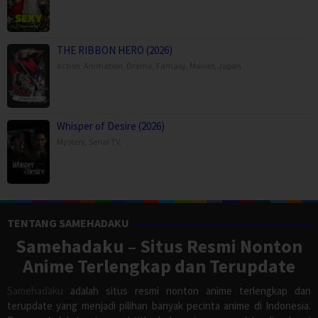
THE RIBBON HERO (2026)
Action
,
Animation
,
Drama
,
Fantasy
,
Movies
,
Japan
Whisper of Desire (2026)
Mystery
,
Serial TV
,
TENTANG SAMEHADAKU
Samehadaku – Situs Resmi Nonton
Anime Terlengkap dan Terupdate
Samehadaku
adalah situs resmi nonton anime terlengkap dan
terupdate yang menjadi pilihan banyak pecinta anime di Indonesia.