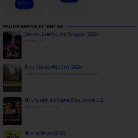
2026
WATCH
PALING BANYAK DITONTON
Salcedo, Leather, and Boogaloo (2026)
Drama
,
Serial TV
,
Ricky Gervais Alley Cats (2026)
Animation
,
Comedy
,
Serial TV
,
United Kingdom
My Life with the Walter Boys Season 3 (2…
Drama
,
Serial TV
,
USA
Abra-ca-Empty (2026)