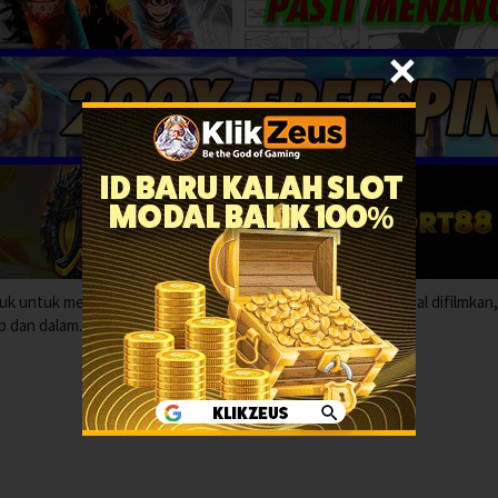
aduk untuk memperbarui tampilan jalan tempat sosok tak dikenal difilmkan
p dan dalam.