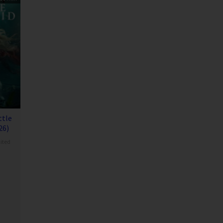
ttle
26)
ited
ron
a