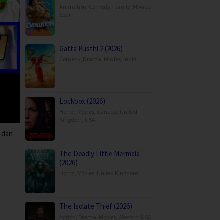
Animation
,
Comedy
,
Family
,
Movies
,
Spain
Gatta Kusthi 2 (2026)
Comedy
,
Drama
,
Movies
,
India
Lockbox (2026)
Horror
,
Movies
,
Canada
,
United
Kingdom
,
USA
, dan
The Deadly Little Mermaid
(2026)
Horror
,
Movies
,
United Kingdom
The Isolate Thief (2026)
Action
,
Drama
,
Movies
,
Western
,
USA