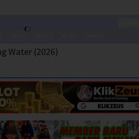
Down
4
Server 5
Server 6
Server 7
Server 8
ng Water (2026)