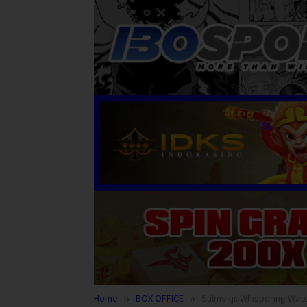
Home
BOX OFFICE
Salmokji: Whispering Wate