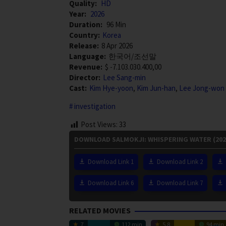
Quality:
HD
Year:
2026
Duration:
96 Min
Country:
Korea
Release:
8 Apr 2026
Language:
한국어/조선말
Revenue:
$ -7.103.030.400,00
Director:
Lee Sang-min
Cast:
Kim Hye-yoon
,
Kim Jun-han
,
Lee Jong-won
investigation
Post Views:
33
DOWNLOAD SALMOKJI: WHISPERING WATER (202
Download Link 1
Download Link 2
Download Link 6
Download Link 7
RELATED MOVIES
7
112 min
5.8
94 min