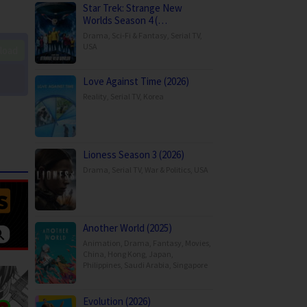
Star Trek: Strange New
Worlds Season 4 (…
Drama
,
Sci-Fi & Fantasy
,
Serial TV
,
USA
load
Love Against Time (2026)
Reality
,
Serial TV
,
Korea
Lioness Season 3 (2026)
Drama
,
Serial TV
,
War & Politics
,
USA
Another World (2025)
Animation
,
Drama
,
Fantasy
,
Movies
,
China
,
Hong Kong
,
Japan
,
Philippines
,
Saudi Arabia
,
Singapore
Evolution (2026)