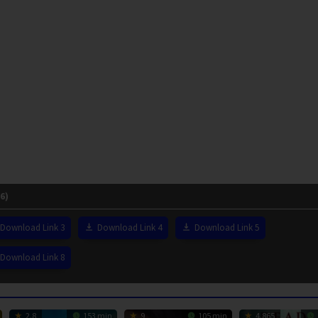
6)
Download Link 3
Download Link 4
Download Link 5
Download Link 8
2.8
153 min
9
105 min
4.865