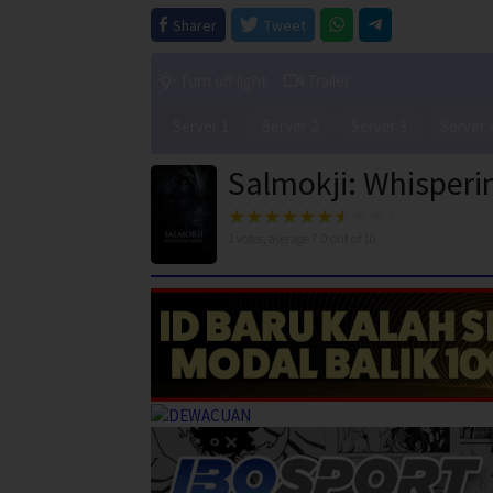
Sharer
Tweet
Turn off light
Trailer
Server 1
Server 2
Server 3
Server 
Salmokji: Whisperi
1
votes, average
7.0
out of 10