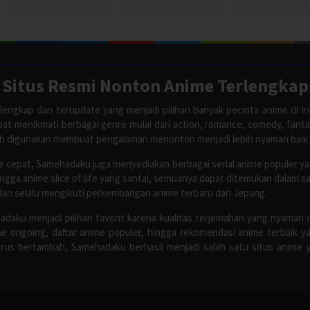
Situs Resmi Nonton Anime Terlengkap
lengkap dan terupdate yang menjadi pilihan banyak pecinta anime di In
apat menikmati berbagai genre mulai dari action, romance, comedy, fant
ah digunakan membuat pengalaman menonton menjadi lebih nyaman baik
 cepat, Samehadaku juga menyediakan berbagai serial anime populer y
ingga anime slice of life yang santai, semuanya dapat ditemukan dalam 
dan selalu mengikuti perkembangan anime terbaru dari Jepang.
adaku menjadi pilihan favorit karena kualitas terjemahan yang nyaman 
 ongoing, daftar anime populer, hingga rekomendasi anime terbaik y
rus bertambah, Samehadaku berhasil menjadi salah satu situs anime y