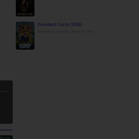
President Curtis (2026)
Animation
,
Comedy
,
Serial TV
,
USA
80 min