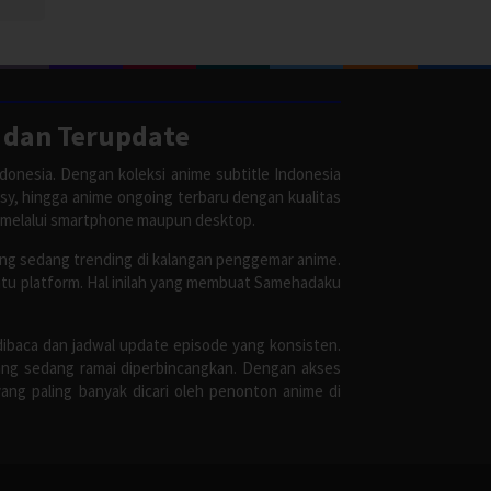
 dan Terupdate
donesia. Dengan koleksi anime subtitle Indonesia
asy, hingga anime ongoing terbaru dengan kualitas
 melalui smartphone maupun desktop.
ang sedang trending di kalangan penggemar anime.
satu platform. Hal inilah yang membuat Samehadaku
dibaca dan jadwal update episode yang konsisten.
ang sedang ramai diperbincangkan. Dengan akses
ang paling banyak dicari oleh penonton anime di