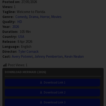
Posted on:
27/05/2026
Views:
1
Tagline:
Welcome to Florida.
Genre:
Comedy
,
Drama
,
Horror
,
Movies
Quality:
HD
Year:
2026
Duration:
105 Min
Country:
USA
Release:
8 Apr 2026
Language:
English
Director:
Tyler Cornack
Cast:
Avery Potemri
,
Johnny Pemberton
,
Kevin Nealon
Post Views:
1
DOWNLOAD MERMAID (2026)
Download Link 1
Download Link 2
Download Link 3