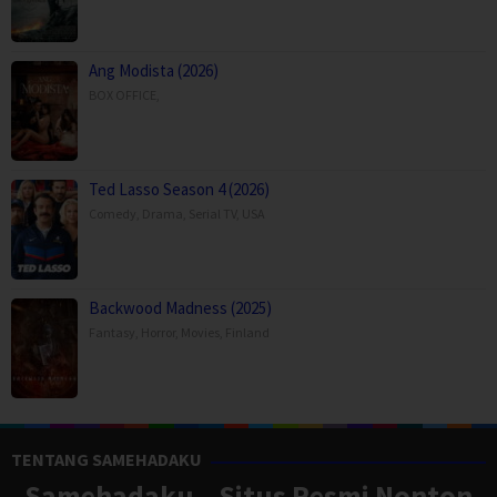
Ang Modista (2026)
BOX OFFICE
,
Ted Lasso Season 4 (2026)
Comedy
,
Drama
,
Serial TV
,
USA
Backwood Madness (2025)
Fantasy
,
Horror
,
Movies
,
Finland
TENTANG SAMEHADAKU
Samehadaku – Situs Resmi Nonton