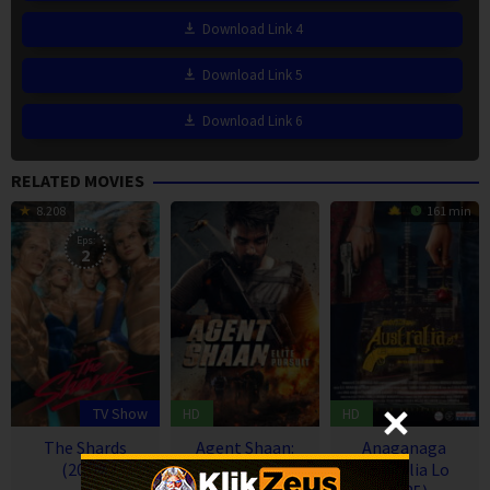
Download Link 4
Download Link 5
Download Link 6
RELATED MOVIES
8.208
161 min
Eps:
2
TV Show
HD
HD
The Shards
Agent Shaan:
Anaganaga
(2026)
Elite Pursuit
Australia Lo