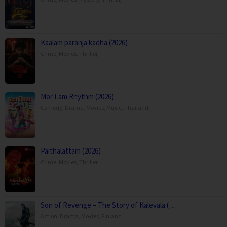
Kaalam paranja kadha (2026)
Crime
,
Movies
,
Thriller
,
Mor Lam Rhythm (2026)
Comedy
,
Drama
,
Movies
,
Music
,
Thailand
Paithalattam (2026)
Crime
,
Movies
,
Thriller
,
Son of Revenge – The Story of Kalevala (…
Action
,
Drama
,
Movies
,
Finland