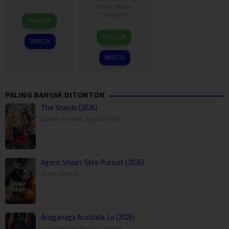
Movies
,
Music
,
31
Thailand
TRAILER
Jul
19
Thananat
2026
TRAILER
WATCH
Mar
Sukchareon
2026
WATCH
PALING BANYAK DITONTON
The Shards (2026)
Drama
,
Mystery
,
Serial TV
,
USA
Agent Shaan: Elite Pursuit (2026)
Action
,
Movies
,
Anaganaga Australia Lo (2025)
Crime
,
Movies
,
Mystery
,
Thriller
,