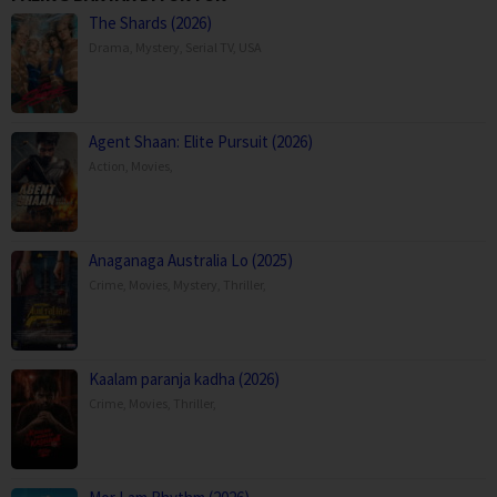
The Shards (2026)
Drama
,
Mystery
,
Serial TV
,
USA
Agent Shaan: Elite Pursuit (2026)
Action
,
Movies
,
Anaganaga Australia Lo (2025)
Crime
,
Movies
,
Mystery
,
Thriller
,
Kaalam paranja kadha (2026)
Crime
,
Movies
,
Thriller
,