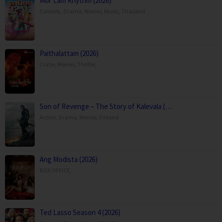
Mor Lam Rhythm (2026)
Comedy
,
Drama
,
Movies
,
Music
,
Thailand
Paithalattam (2026)
Crime
,
Movies
,
Thriller
,
Son of Revenge – The Story of Kalevala (…
Action
,
Drama
,
Movies
,
Finland
Ang Modista (2026)
BOX OFFICE
,
Ted Lasso Season 4 (2026)