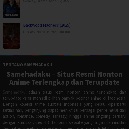
Comedy
,
Drama
,
Serial TV
,
USA
Backwood Madness (2025)
Fantasy
,
Horror
,
Movies
,
Finland
TENTANG SAMEHADAKU
Samehadaku – Situs Resmi Nonton
Anime Terlengkap dan Terupdate
Samehadaku
adalah situs resmi nonton anime terlengkap dan
terupdate yang menjadi pilihan banyak pecinta anime di Indonesia.
Dengan koleksi anime subtitle Indonesia yang selalu diperbarui
setiap hari, pengunjung dapat menikmati berbagai genre mulai dari
action, romance, comedy, fantasy, hingga anime ongoing terbaru
dengan kualitas video HD. Tampilan website yang ringan dan mudah
digunakan membuat pengalaman menonton menjadi lebih nyaman