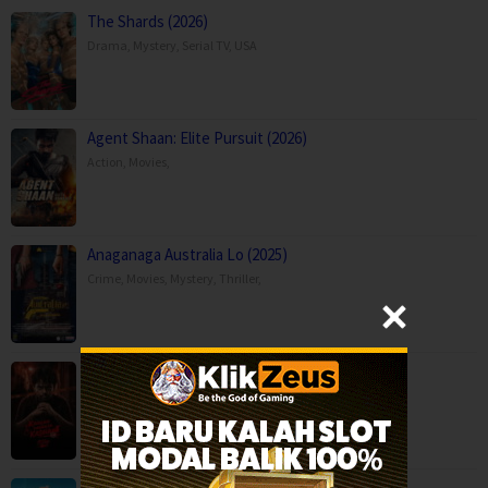
The Shards (2026)
Drama
,
Mystery
,
Serial TV
,
USA
Agent Shaan: Elite Pursuit (2026)
Action
,
Movies
,
Anaganaga Australia Lo (2025)
Crime
,
Movies
,
Mystery
,
Thriller
,
Kaalam paranja kadha (2026)
Crime
,
Movies
,
Thriller
,
Mor Lam Rhythm (2026)