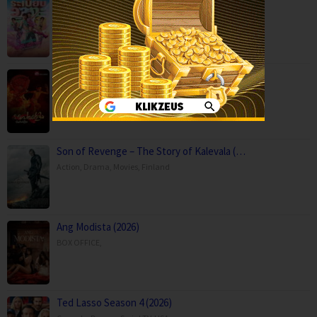
Comedy
,
Drama
,
Movies
,
Music
,
Thailand
Paithalattam (2026)
Crime
,
Movies
,
Thriller
,
Son of Revenge – The Story of Kalevala (…
Action
,
Drama
,
Movies
,
Finland
Ang Modista (2026)
BOX OFFICE
,
Ted Lasso Season 4 (2026)