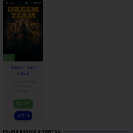
6.4
127 min
HD
Dream Team
(2026)
Comedy
,
Movies
,
Czech Republic
,
Slovakia
1
Jonáš
TRAILER
Jan
Karásek
2026
WATCH
PALING BANYAK DITONTON