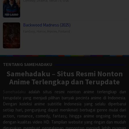
Comedy
,
Drama
,
Serial TV
,
USA
Backwood Madness (2025)
Fantasy
,
Horror
,
Movies
,
Finland
TENTANG SAMEHADAKU
Samehadaku – Situs Resmi Nonton
Anime Terlengkap dan Terupdate
Samehadaku
adalah situs resmi nonton anime terlengkap dan
terupdate yang menjadi pilihan banyak pecinta anime di Indonesia.
Dengan koleksi anime subtitle Indonesia yang selalu diperbarui
setiap hari, pengunjung dapat menikmati berbagai genre mulai dari
action, romance, comedy, fantasy, hingga anime ongoing terbaru
dengan kualitas video HD. Tampilan website yang ringan dan mudah
digunakan membuat pengalaman menonton menjadi lebih nyaman