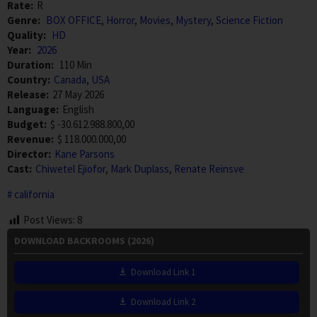
Rate:
R
Genre:
BOX OFFICE
,
Horror
,
Movies
,
Mystery
,
Science Fiction
Quality:
HD
Year:
2026
Duration:
110 Min
Country:
Canada
,
USA
Release:
27 May 2026
Language:
English
Budget:
$ -30.612.988.800,00
Revenue:
$ 118.000.000,00
Director:
Kane Parsons
Cast:
Chiwetel Ejiofor
,
Mark Duplass
,
Renate Reinsve
california
Post Views:
8
DOWNLOAD BACKROOMS (2026)
Download Link 1
Download Link 2