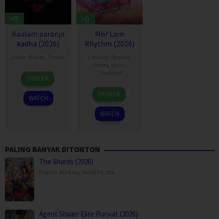
HD
HD
Kaalam paranja
Mor Lam
kadha (2026)
Rhythm (2026)
Crime
,
Movies
,
Thriller
Comedy
,
Drama
,
Movies
,
Music
,
31
Thailand
TRAILER
Jul
19
Thananat
2026
TRAILER
WATCH
Mar
Sukchareon
2026
WATCH
PALING BANYAK DITONTON
The Shards (2026)
Drama
,
Mystery
,
Serial TV
,
USA
Agent Shaan: Elite Pursuit (2026)