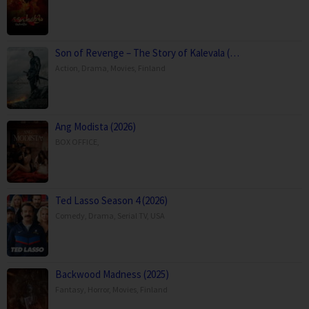
Son of Revenge – The Story of Kalevala (…
Action
,
Drama
,
Movies
,
Finland
Ang Modista (2026)
BOX OFFICE
,
Ted Lasso Season 4 (2026)
Comedy
,
Drama
,
Serial TV
,
USA
Backwood Madness (2025)
Fantasy
,
Horror
,
Movies
,
Finland