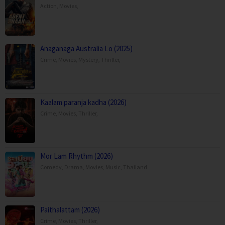
Action
,
Movies
,
Anaganaga Australia Lo (2025)
Crime
,
Movies
,
Mystery
,
Thriller
,
Kaalam paranja kadha (2026)
Crime
,
Movies
,
Thriller
,
Mor Lam Rhythm (2026)
Comedy
,
Drama
,
Movies
,
Music
,
Thailand
Paithalattam (2026)
Crime
,
Movies
,
Thriller
,