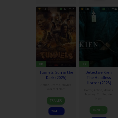
7.4
128 min
8.8
131 min
HD
HD
Tunnels: Sun in the
Detective Kien:
Dark (2025)
The Headless
Horror (2025)
Action
,
Drama
,
Movies
,
War
,
Viet Nam
Horror
,
Action
,
Movies
,
Mystery
,
Thriller
,
Viet
4
Bùi
Nam
TRAILER
Apr
Thạc
25
Victor
2025
Chuyên
TRAILER
WATCH
Apr
Vũ