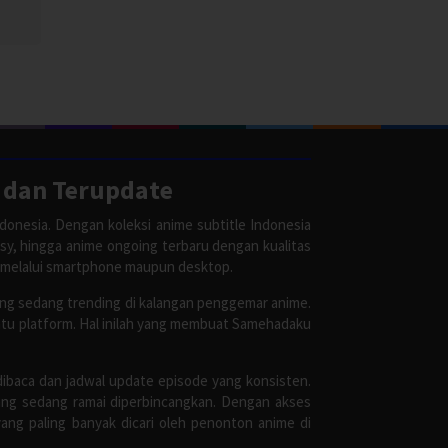
 dan Terupdate
donesia. Dengan koleksi anime subtitle Indonesia
asy, hingga anime ongoing terbaru dengan kualitas
 melalui smartphone maupun desktop.
ang sedang trending di kalangan penggemar anime.
satu platform. Hal inilah yang membuat Samehadaku
dibaca dan jadwal update episode yang konsisten.
ang sedang ramai diperbincangkan. Dengan akses
ang paling banyak dicari oleh penonton anime di