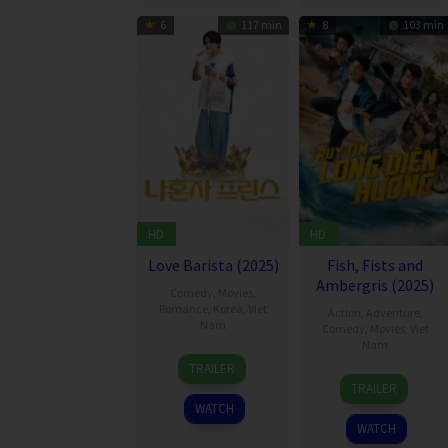
6
117 min
8
103 min
HD
HD
Love Barista (2025)
Fish, Fists and
Ambergris (2025)
Comedy
,
Movies
,
Romance
,
Korea
,
Viet
Action
,
Adventure
,
Nam
Comedy
,
Movies
,
Viet
Nam
3
Kim
TRAILER
12
Dương
Oct
Sung-
TRAILER
Nov
Minh
2025
hoon
WATCH
2025
Chiến
WATCH