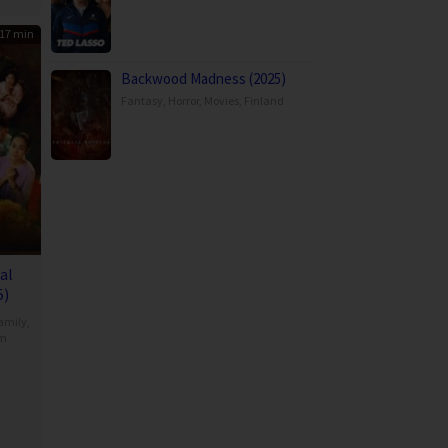
17 min
Backwood Madness (2025)
Fantasy
,
Horror
,
Movies
,
Finland
al
5)
amily
,
am
h