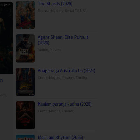
The Shards (2026)
13 min
Drama
,
Mystery
,
Serial TV
,
USA
Agent Shaan: Elite Pursuit
(2026)
Action
,
Movies
,
Anaganaga Australia Lo (2025)
Crime
,
Movies
,
Mystery
,
Thriller
,
en
vies
,
Kaalam paranja kadha (2026)
g
Crime
,
Movies
,
Thriller
,
g
Mor Lam Rhythm (2026)