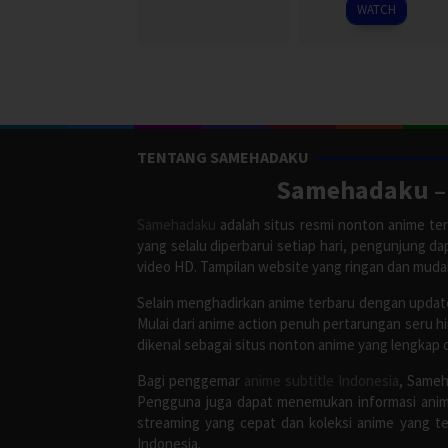
2025
WATCH
TENTANG SAMEHADAKU
Samehadaku – 
Samehadaku
adalah situs resmi nonton anime ter
yang selalu diperbarui setiap hari, pengunjung d
video HD. Tampilan website yang ringan dan mud
Selain menghadirkan anime terbaru dengan update
Mulai dari anime action penuh pertarungan seru h
dikenal sebagai situs nonton anime yang lengkap 
Bagi penggemar
anime subtitle Indonesia
, Sameh
Pengguna juga dapat menemukan informasi anime
streaming yang cepat dan koleksi anime yang te
Indonesia.