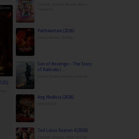
Comedy
,
Drama
,
Movies
,
Music
,
22 min
Thailand
Paithalattam (2026)
Crime
,
Movies
,
Thriller
,
Son of Revenge – The Story
of Kalevala (…
Action
,
Drama
,
Movies
,
Finland
025)
vies
,
Ang Modista (2026)
BOX OFFICE
,
ễn
Ted Lasso Season 4 (2026)
Comedy
,
Drama
,
Serial TV
,
USA