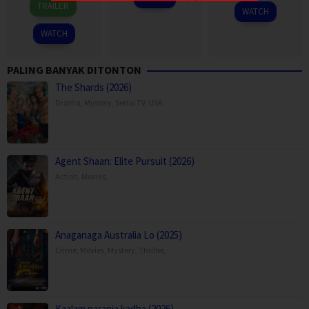
2023
TRAILER
WATCH
Jan
Ritchie
2023
WATCH
PALING BANYAK DITONTON
The Shards (2026)
Drama
,
Mystery
,
Serial TV
,
USA
Agent Shaan: Elite Pursuit (2026)
Action
,
Movies
,
Anaganaga Australia Lo (2025)
Crime
,
Movies
,
Mystery
,
Thriller
,
Kaalam paranja kadha (2026)