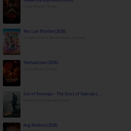
Crime
,
Movies
,
Thriller
,
Mor Lam Rhythm (2026)
Comedy
,
Drama
,
Movies
,
Music
,
Thailand
Paithalattam (2026)
Crime
,
Movies
,
Thriller
,
Son of Revenge – The Story of Kalevala (…
Action
,
Drama
,
Movies
,
Finland
Ang Modista (2026)