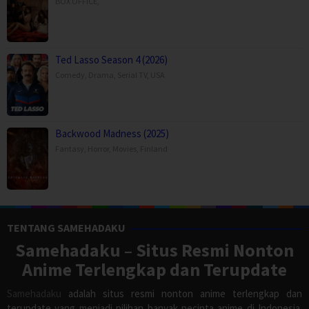
BOX OFFICE
,
Ted Lasso Season 4 (2026)
Comedy
,
Drama
,
Serial TV
,
USA
Backwood Madness (2025)
Fantasy
,
Horror
,
Movies
,
Finland
TENTANG SAMEHADAKU
Samehadaku – Situs Resmi Nonton
Anime Terlengkap dan Terupdate
Samehadaku
adalah situs resmi nonton anime terlengkap dan
terupdate yang menjadi pilihan banyak pecinta anime di Indonesia.