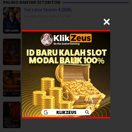
PALING BANYAK DITONTON
Ted Lasso Season 4 (2026)
Comedy
,
Drama
,
Serial TV
,
USA
Backwood Madness (2025)
Fantasy
,
Horror
,
Movies
,
Finland
Boundary (2026)
Movies
,
Romance
,
Capps Crossing: Wrong Side of Dead (2026…
Horror
,
Movies
,
Thriller
,
USA