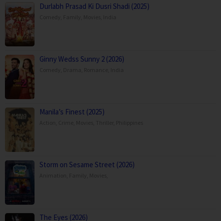
Durlabh Prasad Ki Dusri Shadi (2025)
Comedy
,
Family
,
Movies
,
India
Ginny Wedss Sunny 2 (2026)
Comedy
,
Drama
,
Romance
,
India
Manila’s Finest (2025)
Action
,
Crime
,
Movies
,
Thriller
,
Philippines
Storm on Sesame Street (2026)
Animation
,
Family
,
Movies
,
The Eyes (2026)