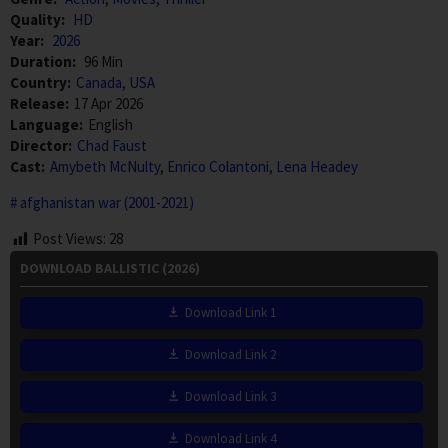
Quality:
HD
Year:
2026
Duration:
96 Min
Country:
Canada
,
USA
Release:
17 Apr 2026
Language:
English
Director:
Chad Faust
Cast:
Amybeth McNulty
,
Enrico Colantoni
,
Lena Headey
afghanistan war (2001-2021)
Post Views:
28
DOWNLOAD BALLISTIC (2026)
Download Link 1
Download Link 2
Download Link 3
Download Link 4