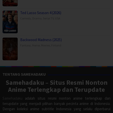
Ted Lasso Season 4 (2026)
Comedy
,
Drama
,
Serial TV
,
USA
Backwood Madness (2025)
Fantasy
,
Horror
,
Movies
,
Finland
TENTANG SAMEHADAKU
Samehadaku – Situs Resmi Nonton
Anime Terlengkap dan Terupdate
Samehadaku
adalah situs resmi nonton anime terlengkap dan
terupdate yang menjadi pilihan banyak pecinta anime di Indonesia.
Dengan koleksi anime subtitle Indonesia yang selalu diperbarui