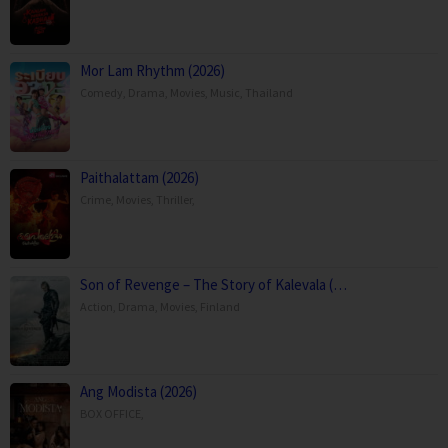
Mor Lam Rhythm (2026)
Comedy
,
Drama
,
Movies
,
Music
,
Thailand
Paithalattam (2026)
Crime
,
Movies
,
Thriller
,
Son of Revenge – The Story of Kalevala (…
Action
,
Drama
,
Movies
,
Finland
Ang Modista (2026)
BOX OFFICE
,