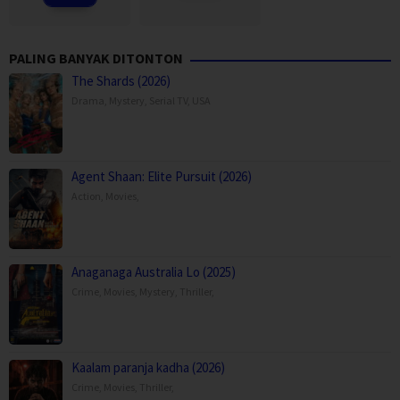
PALING BANYAK DITONTON
The Shards (2026)
Drama
,
Mystery
,
Serial TV
,
USA
Agent Shaan: Elite Pursuit (2026)
Action
,
Movies
,
Anaganaga Australia Lo (2025)
Crime
,
Movies
,
Mystery
,
Thriller
,
Kaalam paranja kadha (2026)
Crime
,
Movies
,
Thriller
,