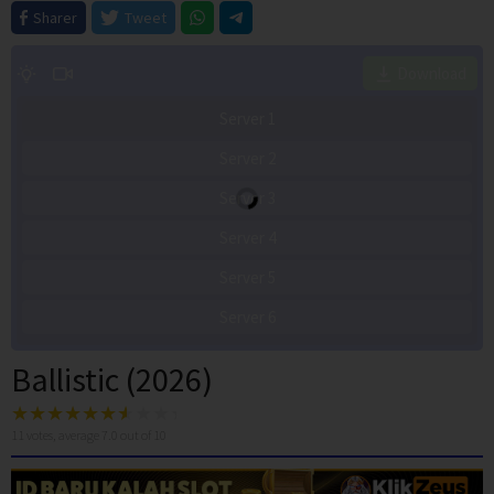
Sharer
Tweet
Download
Server 1
Server 2
Server 3
Server 4
Server 5
Server 6
Ballistic (2026)
11
votes, average
7.0
out of 10