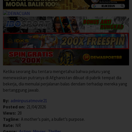
Ketika seorang ibu tentara mengetahui bahwa peluru yang
menewaskan putranya di Afghanistan dibuat di pabrik tempat dia
bekerja, dia memulai perjalanan balas dendam terhadap mereka yang
bertanggung jawab.
By:
adminpusatmovie21
Posted on:
21/04/2026
Views:
28
Tagline:
A mother’s pain, a bullet’s purpose.
Rate:
NR
Genre:
Action
,
Movies
,
Thriller