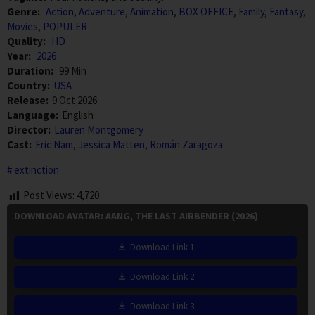
Genre:
Action
,
Adventure
,
Animation
,
BOX OFFICE
,
Family
,
Fantasy
,
Movies
,
POPULER
Quality:
HD
Year:
2026
Duration:
99 Min
Country:
USA
Release:
9 Oct 2026
Language:
English
Director:
Lauren Montgomery
Cast:
Eric Nam
,
Jessica Matten
,
Román Zaragoza
extinction
Post Views:
4,720
DOWNLOAD AVATAR: AANG, THE LAST AIRBENDER (2026)
Download Link 1
Download Link 2
Download Link 3