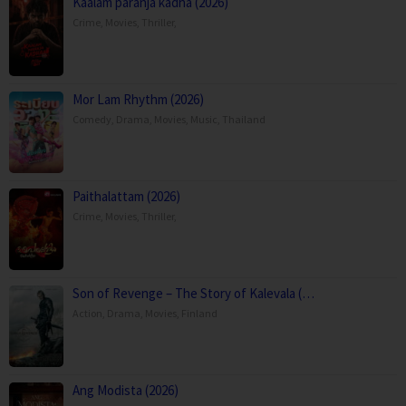
Kaalam paranja kadha (2026)
Crime
,
Movies
,
Thriller
,
Mor Lam Rhythm (2026)
Comedy
,
Drama
,
Movies
,
Music
,
Thailand
Paithalattam (2026)
Crime
,
Movies
,
Thriller
,
Son of Revenge – The Story of Kalevala (…
Action
,
Drama
,
Movies
,
Finland
Ang Modista (2026)