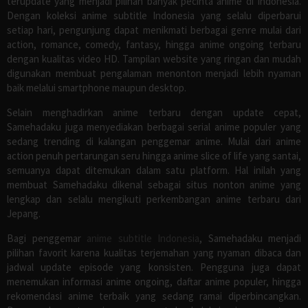
terupdate yang menjadi pilihan banyak pecinta anime di Indonesia.
Dengan koleksi anime subtitle Indonesia yang selalu diperbarui
setiap hari, pengunjung dapat menikmati berbagai genre mulai dari
action, romance, comedy, fantasy, hingga anime ongoing terbaru
dengan kualitas video HD. Tampilan website yang ringan dan mudah
digunakan membuat pengalaman menonton menjadi lebih nyaman
baik melalui smartphone maupun desktop.
Selain menghadirkan anime terbaru dengan update cepat,
Samehadaku juga menyediakan berbagai serial anime populer yang
sedang trending di kalangan penggemar anime. Mulai dari anime
action penuh pertarungan seru hingga anime slice of life yang santai,
semuanya dapat ditemukan dalam satu platform. Hal inilah yang
membuat Samehadaku dikenal sebagai situs nonton anime yang
lengkap dan selalu mengikuti perkembangan anime terbaru dari
Jepang.
Bagi penggemar
anime subtitle Indonesia
, Samehadaku menjadi
pilihan favorit karena kualitas terjemahan yang nyaman dibaca dan
jadwal update episode yang konsisten. Pengguna juga dapat
menemukan informasi anime ongoing, daftar anime populer, hingga
rekomendasi anime terbaik yang sedang ramai diperbincangkan.