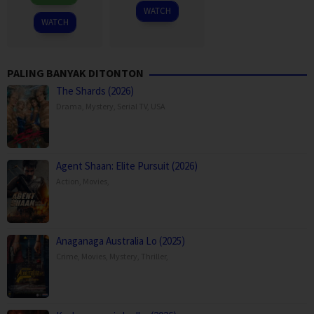
Mar
Sukchareon
2026
WATCH
2026
WATCH
PALING BANYAK DITONTON
The Shards (2026)
Drama
,
Mystery
,
Serial TV
,
USA
Agent Shaan: Elite Pursuit (2026)
Action
,
Movies
,
Anaganaga Australia Lo (2025)
Crime
,
Movies
,
Mystery
,
Thriller
,