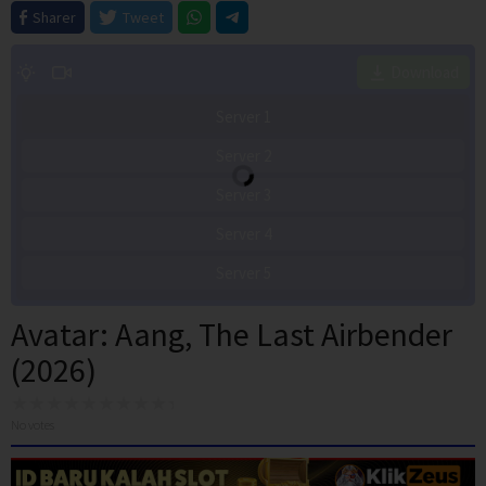
Sharer
Tweet
Download
Server 1
Server 2
Server 3
Server 4
Server 5
Avatar: Aang, The Last Airbender
(2026)
No votes