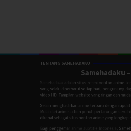
TENTANG SAMEHADAKU
Samehadaku – 
Samehadaku
adalah situs resmi nonton anime ter
yang selalu diperbarui setiap hari, pengunjung d
video HD. Tampilan website yang ringan dan mud
Selain menghadirkan anime terbaru dengan update
Mulai dari anime action penuh pertarungan seru h
dikenal sebagai situs nonton anime yang lengkap 
Bagi penggemar
anime subtitle Indonesia
, Sameh