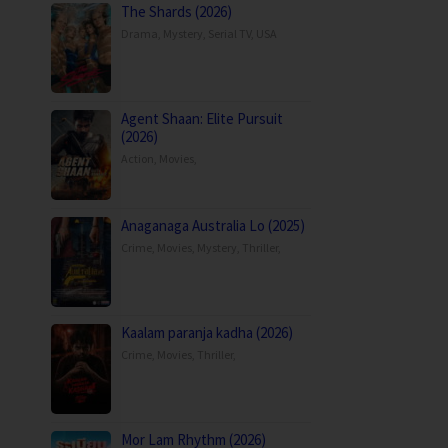
The Shards (2026)
Drama
,
Mystery
,
Serial TV
,
USA
Agent Shaan: Elite Pursuit
(2026)
Action
,
Movies
,
Anaganaga Australia Lo (2025)
Crime
,
Movies
,
Mystery
,
Thriller
,
Kaalam paranja kadha (2026)
Crime
,
Movies
,
Thriller
,
Mor Lam Rhythm (2026)