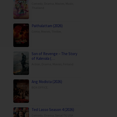
Comedy
,
Drama
,
Movies
,
Music
,
Thailand
Paithalattam (2026)
Crime
,
Movies
,
Thriller
,
Son of Revenge – The Story
of Kalevala (…
Action
,
Drama
,
Movies
,
Finland
Ang Modista (2026)
BOX OFFICE
,
Ted Lasso Season 4 (2026)
Comedy
,
Drama
,
Serial TV
,
USA