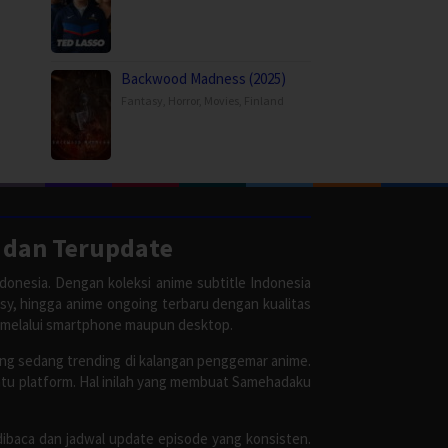
Backwood Madness (2025)
Fantasy
,
Horror
,
Movies
,
Finland
 dan Terupdate
donesia. Dengan koleksi anime subtitle Indonesia
asy, hingga anime ongoing terbaru dengan kualitas
 melalui smartphone maupun desktop.
ang sedang trending di kalangan penggemar anime.
satu platform. Hal inilah yang membuat Samehadaku
dibaca dan jadwal update episode yang konsisten.