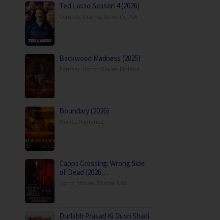
Ted Lasso Season 4 (2026)
Comedy
,
Drama
,
Serial TV
,
USA
Backwood Madness (2025)
Fantasy
,
Horror
,
Movies
,
Finland
Boundary (2026)
Movies
,
Romance
,
Capps Crossing: Wrong Side
of Dead (2026…
Horror
,
Movies
,
Thriller
,
USA
Durlabh Prasad Ki Dusri Shadi