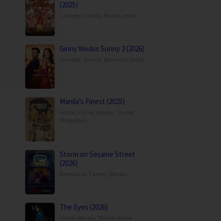
(2025)
Comedy
,
Family
,
Movies
,
India
Ginny Wedss Sunny 2 (2026)
Comedy
,
Drama
,
Romance
,
India
Manila’s Finest (2025)
Action
,
Crime
,
Movies
,
Thriller
,
Philippines
Storm on Sesame Street
(2026)
Animation
,
Family
,
Movies
,
The Eyes (2026)
Horror
,
Movies
,
Thriller
,
Korea