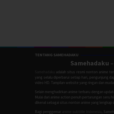
TENTANG SAMEHADAKU
Samehadaku – 
Samehadaku
adalah situs resmi nonton anime ter
yang selalu diperbarui setiap hari, pengunjung d
video HD. Tampilan website yang ringan dan mud
Selain menghadirkan anime terbaru dengan update
Mulai dari anime action penuh pertarungan seru h
dikenal sebagai situs nonton anime yang lengkap 
Bagi penggemar
anime subtitle Indonesia
, Sameh