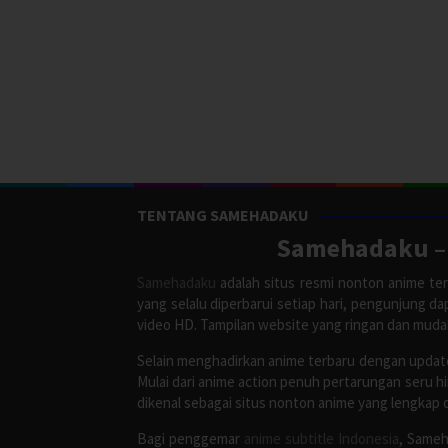
TENTANG SAMEHADAKU
Samehadaku – 
Samehadaku
adalah situs resmi nonton anime ter
yang selalu diperbarui setiap hari, pengunjung d
video HD. Tampilan website yang ringan dan mud
Selain menghadirkan anime terbaru dengan update
Mulai dari anime action penuh pertarungan seru h
dikenal sebagai situs nonton anime yang lengkap 
Bagi penggemar
anime subtitle Indonesia
, Sameh