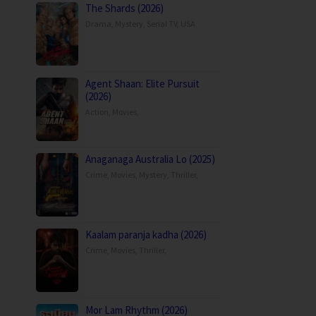
The Shards (2026)
Drama
,
Mystery
,
Serial TV
,
USA
Agent Shaan: Elite Pursuit
(2026)
Action
,
Movies
,
Anaganaga Australia Lo (2025)
Crime
,
Movies
,
Mystery
,
Thriller
,
Kaalam paranja kadha (2026)
Crime
,
Movies
,
Thriller
,
Mor Lam Rhythm (2026)