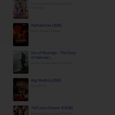
Comedy
,
Drama
,
Movies
,
Music
,
Thailand
Paithalattam (2026)
Crime
,
Movies
,
Thriller
,
Son of Revenge – The Story
of Kalevala (…
Action
,
Drama
,
Movies
,
Finland
Ang Modista (2026)
BOX OFFICE
,
Ted Lasso Season 4 (2026)
Comedy
,
Drama
,
Serial TV
,
USA