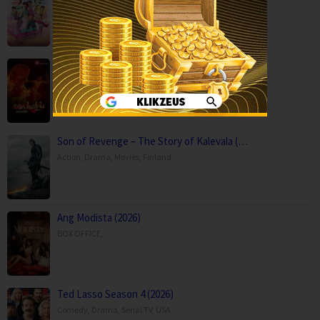
Comedy
,
Drama
,
Movies
,
Music
,
Thailand
Paithalattam (2026)
Crime
,
Movies
,
Thriller
,
Son of Revenge – The Story of Kalevala (…
Action
,
Drama
,
Movies
,
Finland
Ang Modista (2026)
BOX OFFICE
,
Ted Lasso Season 4 (2026)
Comedy
,
Drama
,
Serial TV
,
USA