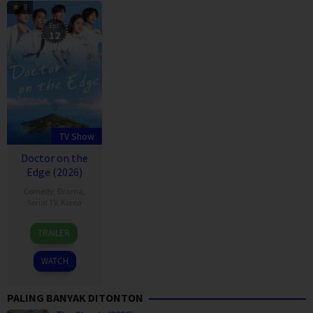
8
Eps:
12
(END)
TV Show
Doctor on the
Edge (2026)
Comedy
,
Drama
,
Serial TV
,
Korea
1
Kim
TRAILER
Jun
Ji-
2026
soo
WATCH
PALING BANYAK DITONTON