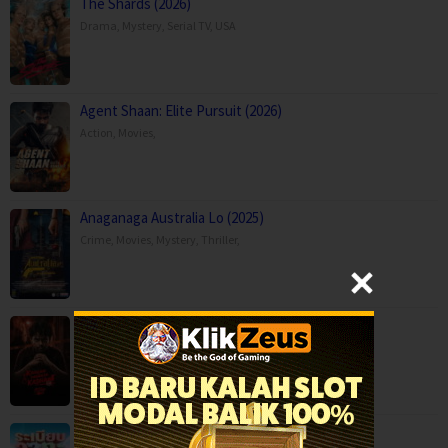
The Shards (2026)
Drama
,
Mystery
,
Serial TV
,
USA
Agent Shaan: Elite Pursuit (2026)
Action
,
Movies
,
Anaganaga Australia Lo (2025)
Crime
,
Movies
,
Mystery
,
Thriller
,
Kaalam paranja kadha (2026)
Crime
,
Movies
,
Thriller
,
Mor Lam Rhythm (2026)