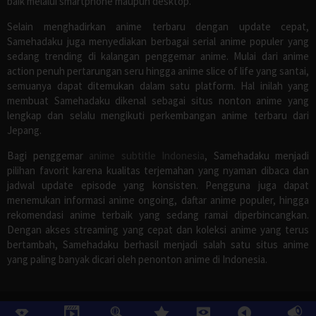
baik melalui smartphone maupun desktop.
Selain menghadirkan anime terbaru dengan update cepat,
Samehadaku juga menyediakan berbagai serial anime populer yang
sedang trending di kalangan penggemar anime. Mulai dari anime
action penuh pertarungan seru hingga anime slice of life yang santai,
semuanya dapat ditemukan dalam satu platform. Hal inilah yang
membuat Samehadaku dikenal sebagai situs nonton anime yang
lengkap dan selalu mengikuti perkembangan anime terbaru dari
Jepang.
Bagi penggemar
anime subtitle Indonesia
, Samehadaku menjadi
pilihan favorit karena kualitas terjemahan yang nyaman dibaca dan
jadwal update episode yang konsisten. Pengguna juga dapat
menemukan informasi anime ongoing, daftar anime populer, hingga
rekomendasi anime terbaik yang sedang ramai diperbincangkan.
Dengan akses streaming yang cepat dan koleksi anime yang terus
bertambah, Samehadaku berhasil menjadi salah satu situs anime
yang paling banyak dicari oleh penonton anime di Indonesia.
©
Samehadaku
, All Rights Reserved.