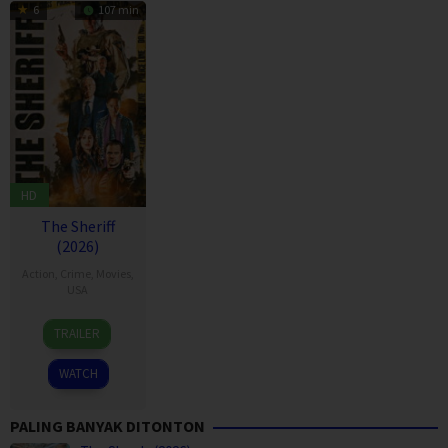
6
107 min
HD
The Sheriff
(2026)
Action
,
Crime
,
Movies
,
USA
2
Josh
TRAILER
Apr
Tessier
2026
WATCH
PALING BANYAK DITONTON