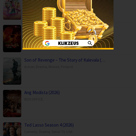
Comedy
,
Drama
,
Movies
,
Music
,
Thailand
Paithalattam (2026)
Crime
,
Movies
,
Thriller
,
Son of Revenge – The Story of Kalevala (…
Action
,
Drama
,
Movies
,
Finland
Ang Modista (2026)
BOX OFFICE
,
Ted Lasso Season 4 (2026)
Comedy
,
Drama
,
Serial TV
,
USA