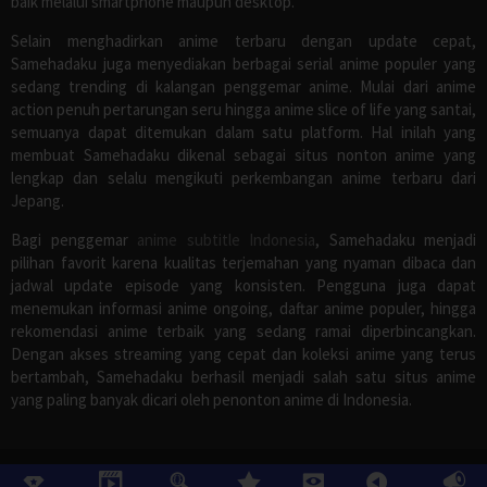
baik melalui smartphone maupun desktop.
Selain menghadirkan anime terbaru dengan update cepat,
Samehadaku juga menyediakan berbagai serial anime populer yang
sedang trending di kalangan penggemar anime. Mulai dari anime
action penuh pertarungan seru hingga anime slice of life yang santai,
semuanya dapat ditemukan dalam satu platform. Hal inilah yang
membuat Samehadaku dikenal sebagai situs nonton anime yang
lengkap dan selalu mengikuti perkembangan anime terbaru dari
Jepang.
Bagi penggemar
anime subtitle Indonesia
, Samehadaku menjadi
pilihan favorit karena kualitas terjemahan yang nyaman dibaca dan
jadwal update episode yang konsisten. Pengguna juga dapat
menemukan informasi anime ongoing, daftar anime populer, hingga
rekomendasi anime terbaik yang sedang ramai diperbincangkan.
Dengan akses streaming yang cepat dan koleksi anime yang terus
bertambah, Samehadaku berhasil menjadi salah satu situs anime
yang paling banyak dicari oleh penonton anime di Indonesia.
©
Samehadaku
, All Rights Reserved.