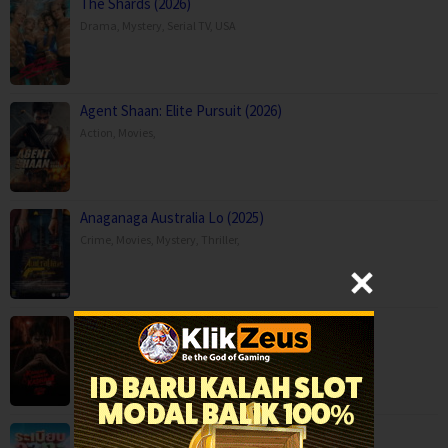
The Shards (2026)
Drama
,
Mystery
,
Serial TV
,
USA
Agent Shaan: Elite Pursuit (2026)
Action
,
Movies
,
Anaganaga Australia Lo (2025)
Crime
,
Movies
,
Mystery
,
Thriller
,
Kaalam paranja kadha (2026)
Crime
,
Movies
,
Thriller
,
Mor Lam Rhythm (2026)